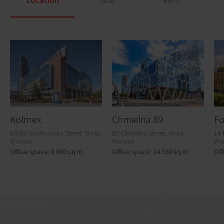
Kolmex
Chmielna 89
Fo
80/82 Grzybowska Street, Wola,
89 Chmielna Street, Wola,
14 
Warsaw
Warsaw
Wa
Office space: 8 600 sq m
Office space: 24 560 sq m
Off