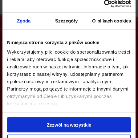
Zgoda
Szczegóły
O plikach cookies
Niniejsza strona korzysta z plików cookie
Are you interested in this offer?
Wykorzystujemy pliki cookie do spersonalizowania treści
i reklam, aby oferować funkcje społecznościowe i
analizować ruch w naszej witrynie. Informacje o tym, jak
korzystasz z naszej witryny, udostępniamy partnerom
CALL US AND FIND OUT MORE
społecznościowym, reklamowym i analitycznym.
Partnerzy mogą połączyć te informacje z innymi danymi
+48 22 167 04 00
otrzymanymi od Ciebie lub uzyskanymi podczas
info@officefinder.pl
korzystania z ich usług.
Zezwól na wszystkie