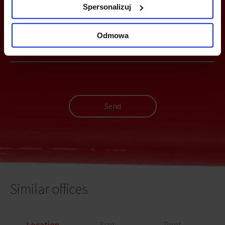
YOU CAN LEAVE YOUR PHONE NUMBER AND WE WILL CONTACT
Spersonalizuj
YOU
Odmowa
Send
Similar offices
Location
Size
Rent