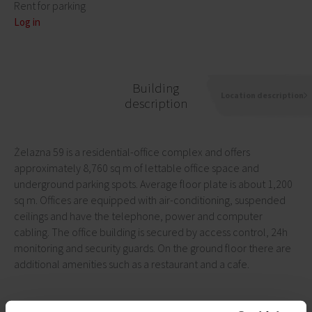
Rent for parking
Log in
Building
Location description
description
Żelazna 59 is a residential-office complex and offers
approximately 8,760 sq m of lettable office space and
underground parking spots. Average floor plate is about 1,200
sq m. Offices are equipped with air-conditioning, suspended
ceilings and have the telephone, power and computer
cabling. The office building is secured by access control, 24h
monitoring and security guards. On the ground floor there are
additional amenities such as a restaurant and a cafe.