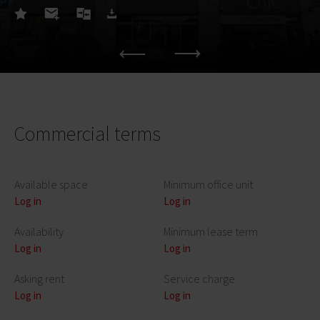
Commercial terms
Available space
Minimum office unit
Log in
Log in
Availability
Minimum lease term
Log in
Log in
Asking rent
Service charge
Log in
Log in