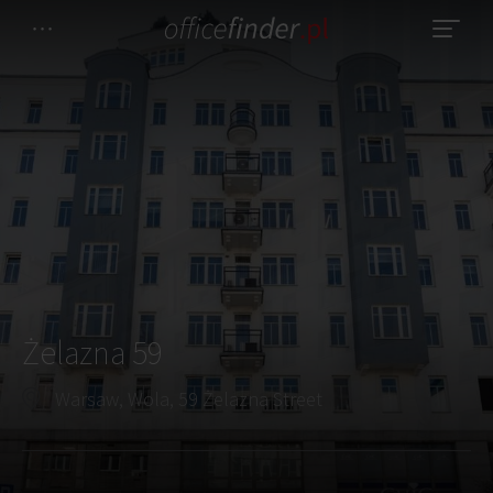
Żelazna 59
Warsaw, Wola, 59 Żelazna Street