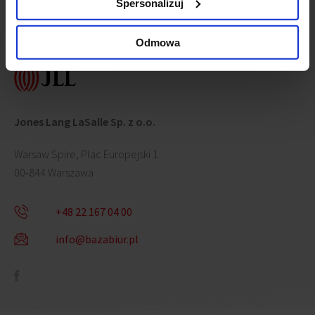
Spersonalizuj
Contact us
Odmowa
Jones Lang LaSalle Sp. z o.o.
Warsaw Spire, Plac Europejski 1
00-844 Warszawa
+48 22 167 04 00
info@bazabiur.pl