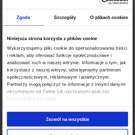
construction of
Tensor Y
and
Tensor Z
progresses.
Zgoda
Szczegóły
O plikach cookies
Tensor office complex is located in Gdynia. The complex will consist
of three office buildings called: X, Y and Z. T The office complex will
deliver 19.700 sqm of rentable space. X building will offer 4.960 of
Niniejsza strona korzysta z plików cookie
office space.
Wykorzystujemy pliki cookie do spersonalizowania treści
Connected news
i reklam, aby oferować funkcje społecznościowe i
analizować ruch w naszej witrynie. Informacje o tym, jak
korzystasz z naszej witryny, udostępniamy partnerom
Construction works of Tensor in progress
(5 October
społecznościowym, reklamowym i analitycznym.
2015)
Partnerzy mogą połączyć te informacje z innymi danymi
otrzymanymi od Ciebie lub uzyskanymi podczas
korzystania z ich usług.
Zezwól na wszystkie