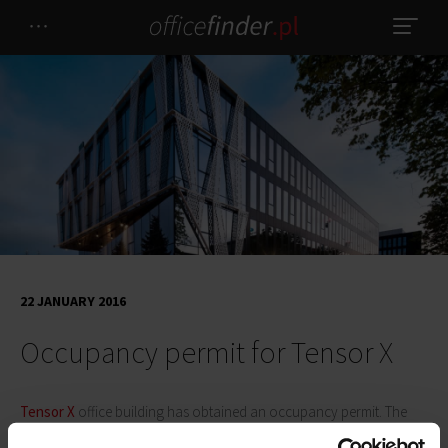
22 JANUARY 2016
Occupancy permit for Tensor X
Tensor X
office building has obtained an occupancy permit. The
space will be delivered to the first tenants in March. Meanwhile the