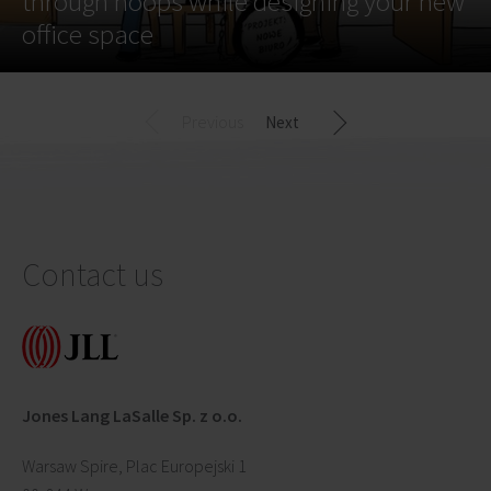
through hoops while designing your new
office space
Previous
Next
Contact us
Jones Lang LaSalle Sp. z o.o.
Warsaw Spire, Plac Europejski 1