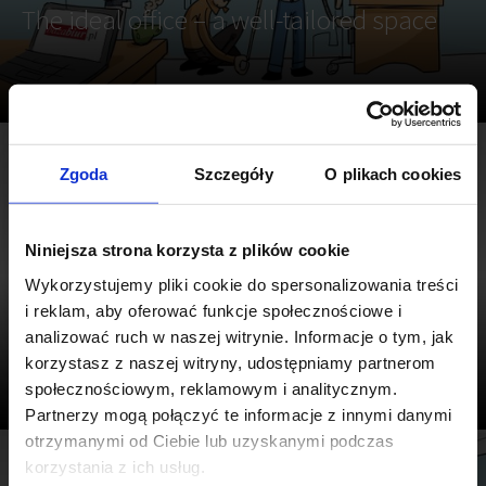
The ideal office – a well-tailored space
4 min
Zgoda
Szczegóły
O plikach cookies
Niniejsza strona korzysta z plików cookie
Wykorzystujemy pliki cookie do spersonalizowania treści
#ADVICE 10
i reklam, aby oferować funkcje społecznościowe i
An office or an office desk?
analizować ruch w naszej witrynie. Informacje o tym, jak
korzystasz z naszej witryny, udostępniamy partnerom
społecznościowym, reklamowym i analitycznym.
Partnerzy mogą połączyć te informacje z innymi danymi
otrzymanymi od Ciebie lub uzyskanymi podczas
korzystania z ich usług.
4 min