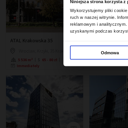
Niniejsza strona korzysta z
Wykorzystujemy pliki cookie 
ruch w naszej witrynie. Inf
reklamowym i analitycznym. 
uzyskanymi podczas korzysta
ATAL Krakowska 35
AtOffice - Cu Off
Wroclaw, Krzyki, 35 Krakowska Street
Odmowa
5 536 m²
65 - 80 zł
30 days
Immediately