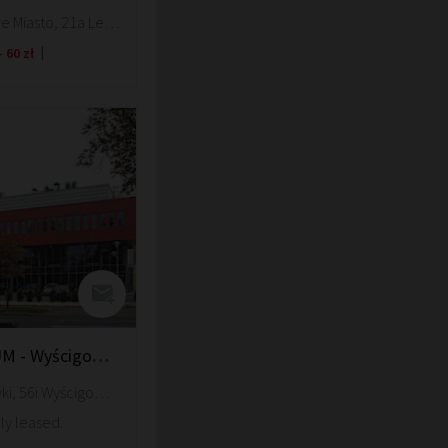
Wroclaw, Stare Miasto, 21a Legnicka Street
- 60 zł
Biurowiec VOTUM - Wyścigowa 56i
Wroclaw, Krzyki, 56i Wyścigowa Street
ly leased.