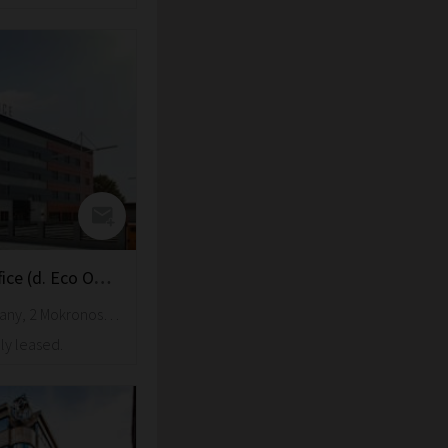
Black&White Office (d. Eco Office)
Wroclaw, Bielany, 2 Mokronoska Street
ly leased.