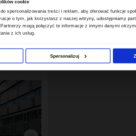
 plików cookie
do spersonalizowania treści i reklam, aby oferować funkcje sp
ormacje o tym, jak korzystasz z naszej witryny, udostępniamy p
Partnerzy mogą połączyć te informacje z innymi danymi otrzym
nia z ich usług.
ice
Wroclaw, Fabryczna, 11-13 Jaworska Street
Spersonalizuj
Z