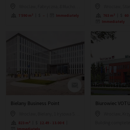
Wroclaw, Fabryczna, 8 Muchoborska Street
7 590 m²
–
Immediately
763 m²
60 
Immediately
Bielany Business Point
Wroclaw, Bielany, 1 Irysowa Street
Building complete
823 m²
12.49 - 13.00 €
Immediately