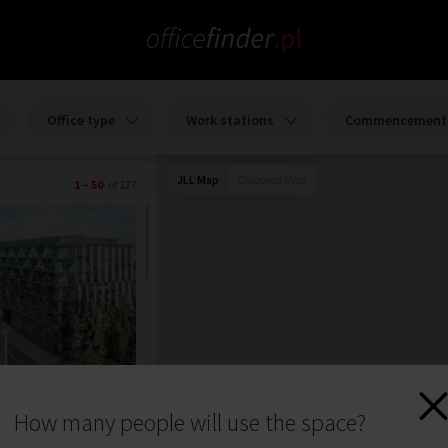
Office type
Work stations
Commencement 
JLL Map
Coloured Map
1 – 50
of 127
How many people will use the space?