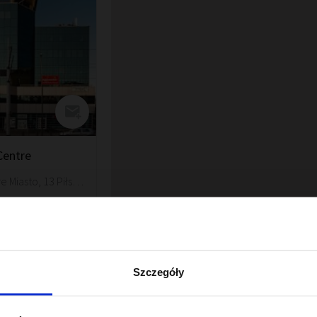
Centre
Wroclaw, Stare Miasto, 13 Piłsudskiego Street
- 56 zł
Szczegóły