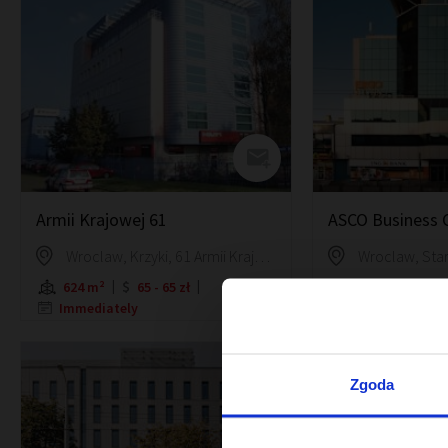
Armii Krajowej 61
ASCO Business 
Wroclaw, Krzyki, 61 Armii Krajowej Street
624 m²
65 - 65 zł
823 m²
56 
Immediately
Immediately
Zgoda