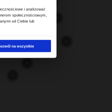
11
17
23
ołecznościowe i analizować
8
artnerom społecznościowym,
9
anymi od Ciebie lub
38
2
3
ezwól na wszystkie
2
3