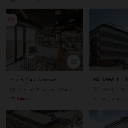
Biznes Zone Wrocław
Wroclaw, Fabryczna, 6 Fabryczna Street
Building complete
2 days