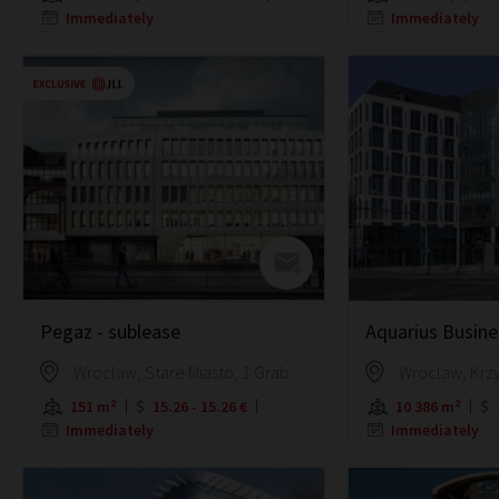
Immediately
Immediately
Pegaz - sublease
Aquarius Busin
Wroclaw, Stare Miasto, 1 Grabarska Street
151 m²
15.26 - 15.26 €
10 386 m²
Immediately
Immediately