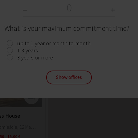
ce
Wroclaw, Fabryczna, 42 A Robotnicza Street
3.80 - 14.20 €
What is your maximum commitment time?
up to 1 year or month-to-month
1-3 years
3 years or more
Show offices
ss House
Wroclaw, Śródmieście, 12 Marii Skłodowskiej-Curie Street
50 - 15.00 €