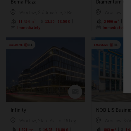
Bema Plaza
Diamentum Offi
Wroclaw, Śródmieście, 2 Bema Square
11 454 m²
13.50 - 13.50 €
2 996 m²
1
Immediately
Immediately
Infinity
NOBILIS Busine
Wroclaw, Stare Miasto, 16 Legnicka Street
1 921 m²
16.25 - 16.80 €
803 m²
14.