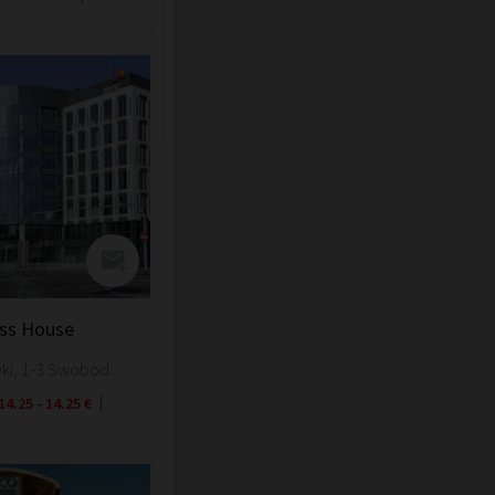
ess House
Wroclaw, Krzyki, 1-3 Swobodna Street
14.25 - 14.25 €