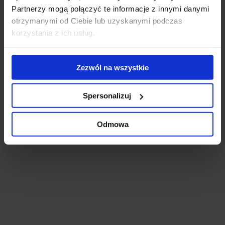
Partnerzy mogą połączyć te informacje z innymi danymi
otrzymanymi od Ciebie lub uzyskanymi podczas
korzystania z ich usług.
Centrum Biznesowe Inter-Mar
Zezwól na wszystkie
Lodz, Śródmieście, 2/6 Niciarniana Street
Building completely leased.
Spersonalizuj
Odmowa