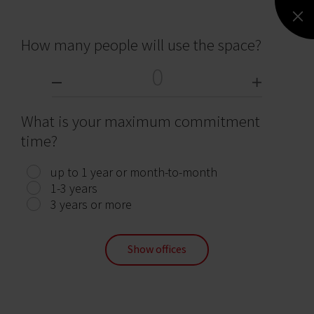
How many people will use the space?
What is your maximum commitment
Alexander Plaza
time?
Lodz, Bałuty, 67/93 Aleksandrowska Street
2 465 m²
–
Immediately
up to 1 year or month-to-month
1-3 years
3 years or more
Show offices