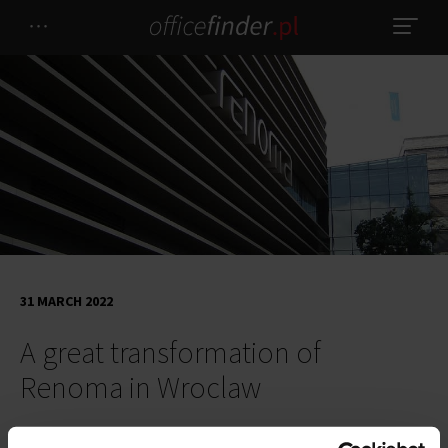
31 MARCH 2022
A great transformation of
Renoma in Wroclaw
The first stage of the great metamorphosis of
Renoma
has just