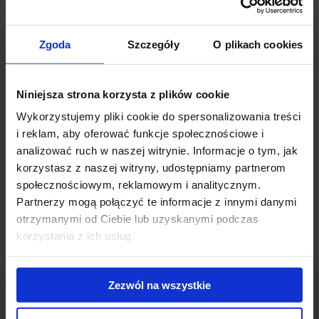
ended. It has changed beyond recognition – golden chandeliers
hang from the ceiling and marbles are present on the walls. The
Zgoda
Szczegóły
O plikach cookies
northern atrium of
Renoma
has now become the main part of this
building.
Niniejsza strona korzysta z plików cookie
In addition to shops decorated with beautiful windows, we can also
Wykorzystujemy pliki cookie do spersonalizowania treści
find there on the upper floors almost 35,000 sqm office space. For
i reklam, aby oferować funkcje społecznościowe i
future tenants, many modern amenities will be waiting, such as
analizować ruch w naszej witrynie. Informacje o tym, jak
charging stations for electric cars.
Renoma
is powered by 100%
green energy and has received the BREEAM certificate at the
korzystasz z naszej witryny, udostępniamy partnerom
Excellent level.
społecznościowym, reklamowym i analitycznym.
Partnerzy mogą połączyć te informacje z innymi danymi
otrzymanymi od Ciebie lub uzyskanymi podczas
korzystania z ich usług.
Zezwól na wszystkie