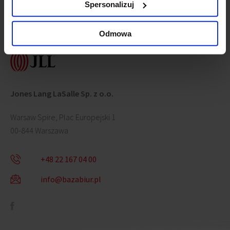
Spersonalizuj
Contact us
Odmowa
Jones Lang LaSalle Sp. z o.o.
Warsaw Spire, Plac Europejski 1
00-844 Warszawa
+48 22 167 04 00
info@bazabiur.pl