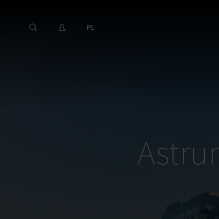
PL
Astru