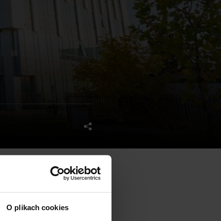
in Warsaw, has been awarded
O plikach cookies