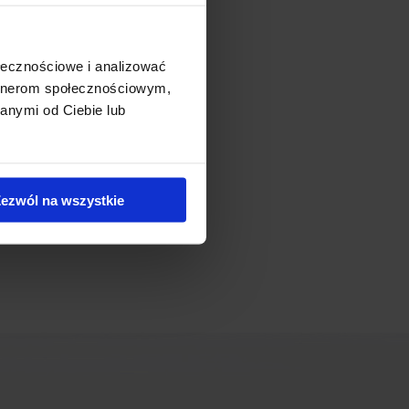
 Obtaining the certificate is
ing stage as well as in the
ołecznościowe i analizować
pt, has been brought into
artnerom społecznościowym,
anymi od Ciebie lub
ezwól na wszystkie