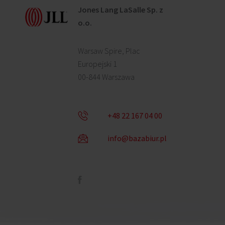
Jones Lang LaSalle Sp. z
o.o.
Warsaw Spire, Plac
Europejski 1
00-844 Warszawa
+48 22 167 04 00
info@bazabiur.pl