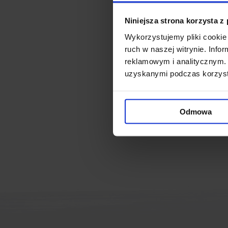
Astrum Buisness Park
is a m
Niniejsza strona korzysta z
the result of applying innov
Wykorzystujemy pliki cookie 
realization stage. The idea 
ruch w naszej witrynie. Inf
play in the project. Irydion S
reklamowym i analitycznym. 
uzyskanymi podczas korzysta
Connected ne
Odmowa
Astrum office building is 