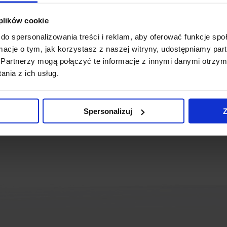
odern class A office complex with almost 20 000 sq m of space.
 plików cookie
ations and pro-ecological solutions, implemented in the plann
do spersonalizowania treści i reklam, aby oferować funkcje sp
of an integrated investment process, based on the BIM conce
ormacje o tym, jak korzystasz z naszej witryny, udostępniamy p
p. z o.o. is the investor of the undertaking.
Partnerzy mogą połączyć te informacje z innymi danymi otrzym
nia z ich usług.
ws
Spersonalizuj
Z
ready
(1 April 2016)