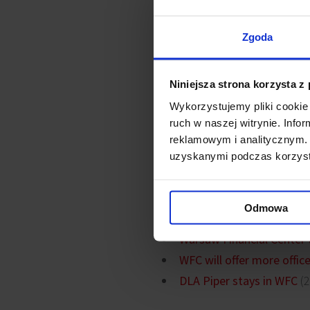
Zgoda
The plot of land at 51 Emilia
become the foundation of a n
Niniejsza strona korzysta z
metres high.
Wykorzystujemy pliki cookie 
ruch w naszej witrynie. Inf
Previously, there was a furn
reklamowym i analitycznym. 
uzyskanymi podczas korzysta
Connected ne
Odmowa
The surrounding of Palac
Warsaw Financial Center 
WFC will offer more offic
DLA Piper stays in WFC
(2