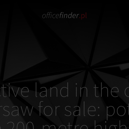
ctive land in the 
saw for sale: po
a 200-metre high