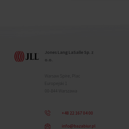
Jones Lang LaSalle Sp. z
o.o.
Warsaw Spire, Plac
Europejski 1
00-844 Warszawa
+48 22 167 04 00
info@bazabiur.pl