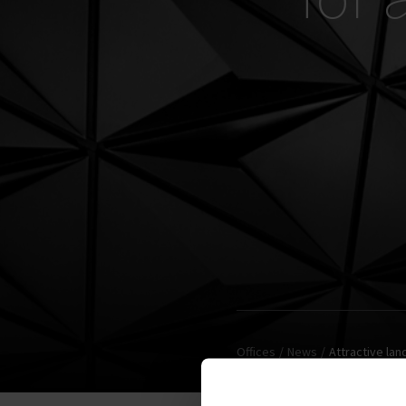
Offices
News
Attractive lan