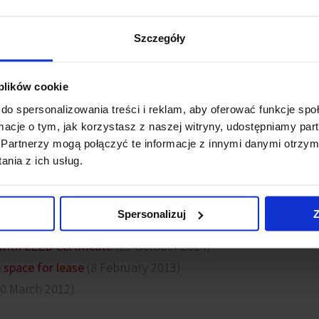
Szczegóły
 Plater Street in Warsaw next to the
Warsaw Financial Centre
ew skyscraper. The location allows for the construction of 
 plików cookie
do spersonalizowania treści i reklam, aby oferować funkcje sp
ormacje o tym, jak korzystasz z naszej witryny, udostępniamy p
iture store on this plot which was demolished in 2016.
Partnerzy mogą połączyć te informacje z innymi danymi otrzym
nia z ich usług.
ws
Spersonalizuj
Z
e of Culture and Science is growing up
(14 April 2016)
with LEED Certificate
(29 October 2014)
e space for lease
(8 February 2013)
0 March 2012)