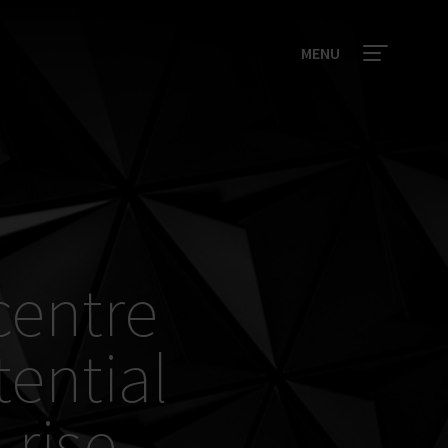
MENU
centre
tential
-rise