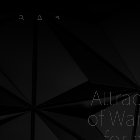
PL
Attra
of War
for 