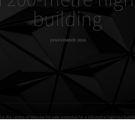
building
19 NOVEMBER 2024
d in the centre of Warsaw for sale: potential for a 200-metre high-rise buildi