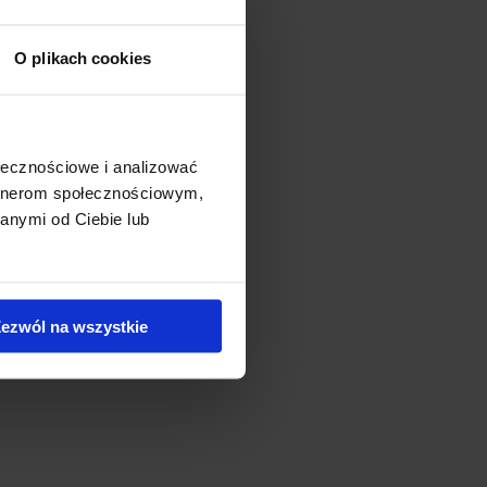
O plikach cookies
skyscraper may soon
a skyscraper up to 200
ołecznościowe i analizować
artnerom społecznościowym,
anymi od Ciebie lub
ezwól na wszystkie