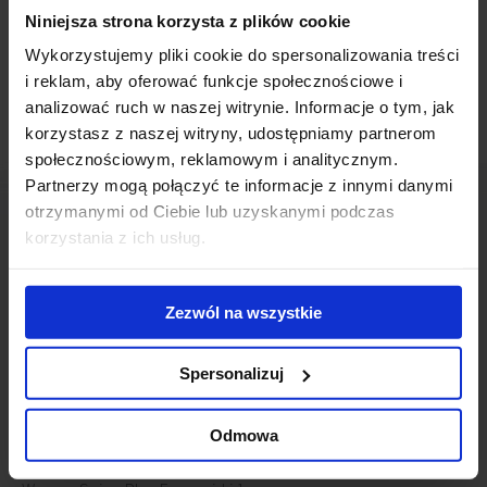
office space in the
Griffin House building
. The office building is
Niniejsza strona korzysta z plików cookie
located in downtown Warsaw on Trzech Krzyży Square.
Wykorzystujemy pliki cookie do spersonalizowania treści
i reklam, aby oferować funkcje społecznościowe i
analizować ruch w naszej witrynie. Informacje o tym, jak
korzystasz z naszej witryny, udostępniamy partnerom
społecznościowym, reklamowym i analitycznym.
Partnerzy mogą połączyć te informacje z innymi danymi
otrzymanymi od Ciebie lub uzyskanymi podczas
korzystania z ich usług.
Contact us
Zezwól na wszystkie
Spersonalizuj
Odmowa
Jones Lang LaSalle Sp. z o.o.