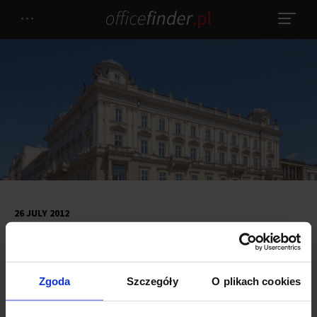
26 JULY 2012
ICBC in Griffin House
Zgoda
Szczegóły
O plikach cookies
One of the largest financial institutions in the world, The Industrial
and Commercial Bank of China (ICBC) will take up 1200 sqm of