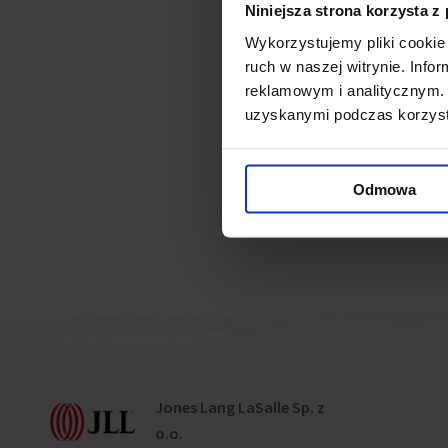
Niniejsza strona korzysta z
lower levels. Currently, a sh
Wykorzystujemy pliki cookie 
presents the arrangement per
ruch w naszej witrynie. Inf
reklamowym i analitycznym. 
Connected ne
uzyskanymi podczas korzysta
Plac Unii Lubelskiej awa
Odmowa
Jones Lang LaSalle Sp. z
o.o.