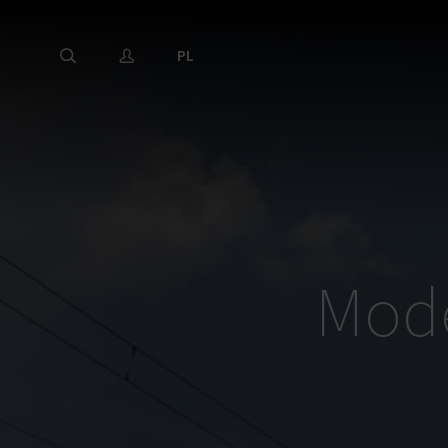
PL
Mode