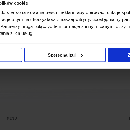
 plików cookie
owroom is available on the +1 level, which can be visited by i
do spersonalizowania treści i reklam, aby oferować funkcje sp
spectives for a new office space.
ormacje o tym, jak korzystasz z naszej witryny, udostępniamy p
Partnerzy mogą połączyć te informacje z innymi danymi otrzym
ws
nia z ich usług.
rded BREEAM Certificate
(5 October 2011)
Spersonalizuj
Z
MENU