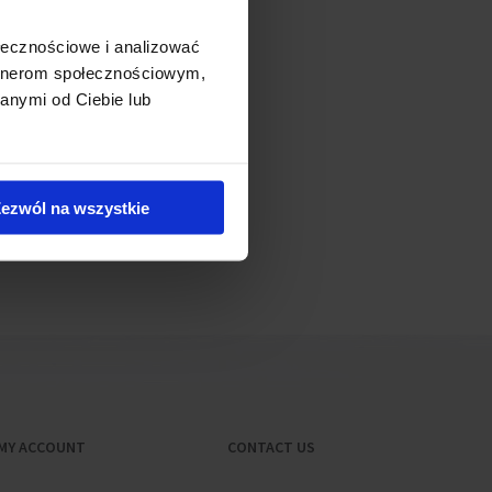
nterested tenants. It
ołecznościowe i analizować
artnerom społecznościowym,
anymi od Ciebie lub
ezwól na wszystkie
MY ACCOUNT
CONTACT US