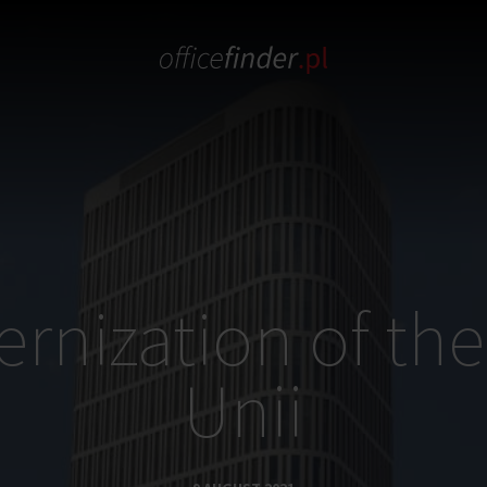
rnization of the
Unii