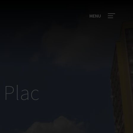
MENU
 Plac