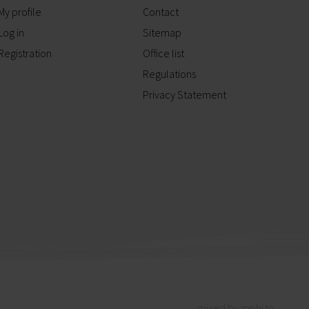
My profile
Contact
Log in
Sitemap
Registration
Office list
Regulations
Privacy Statement
mixed by mohi.to