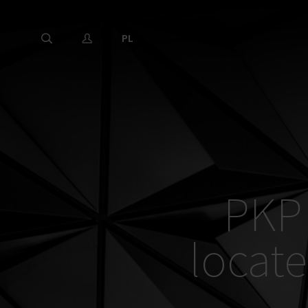
PL
PKP 
locate