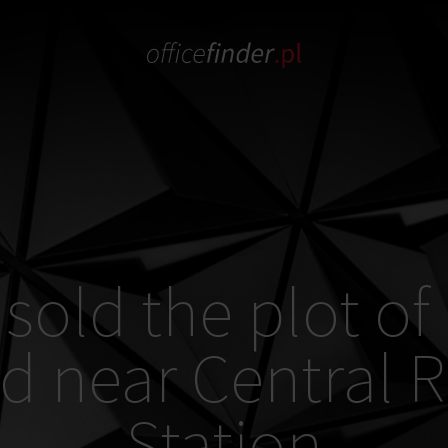
sold the plot of
d near Central 
Station