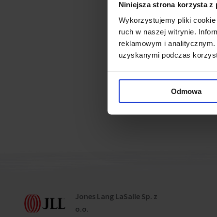
PKP sold the site located b
Niniejsza strona korzysta z
parking lot.
Wykorzystujemy pliki cookie 
ruch w naszej witrynie. Inf
The urban concept approved 
reklamowym i analitycznym. 
uzyskanymi podczas korzysta
with approximately 90 000 sq
The tender won HB Reavis 
Odmowa
Jones Lang LaSalle Sp. z
o.o.