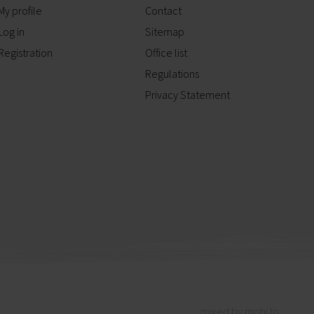
My profile
Contact
Log in
Sitemap
Registration
Office list
Regulations
Privacy Statement
mixed by mohi.to