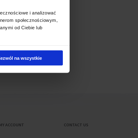
nue, which now is a huge
ołecznościowe i analizować
artnerom społecznościowym,
ly 130 meters high towers
anymi od Ciebie lub
ezwól na wszystkie
MY ACCOUNT
CONTACT US