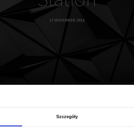
17 NOVEMBER 2011
lot of land located near Central Railway Station
Szczegóły