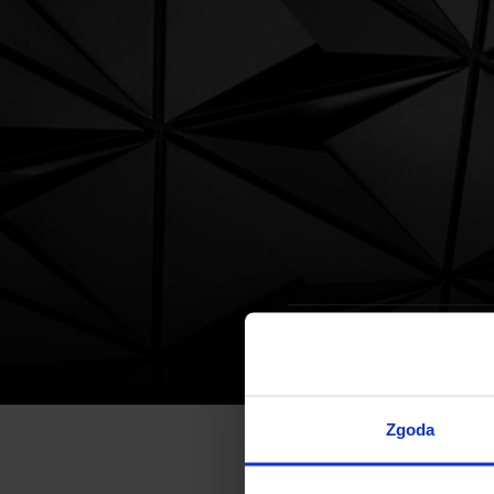
Offices
News
PKP sold the p
Zgoda