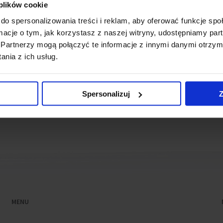
etween Chmielna Street, Jana Pawła II and Jerozolimskie Ave
 plików cookie
do spersonalizowania treści i reklam, aby oferować funkcje sp
ormacje o tym, jak korzystasz z naszej witryny, udostępniamy p
by the City Hall allows for construction of two approximate
Partnerzy mogą połączyć te informacje z innymi danymi otrzym
nia z ich usług.
m of office space for lease.
company.
Spersonalizuj
Z
MENU