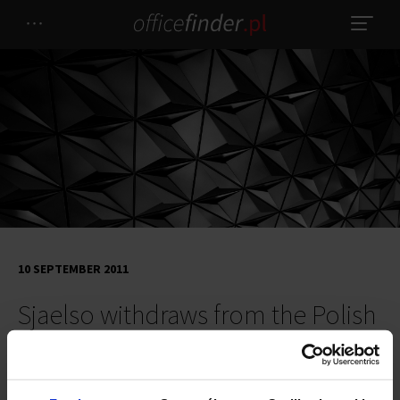
10 SEPTEMBER 2011
Sjaelso withdraws from the Polish
Market
Sjaelso announced that the company intends to withdraw from the