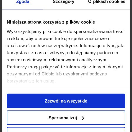
Zgoda
Szczegóły
O plikach cookies
Polish Market. The Danish Developer is going to sell the already
started investments: Porto 55 shopping center in Elblag and two
office projects in Warsaw: Postępu 22 and Tower Terraces.
Niniejsza strona korzysta z plików cookie
Wykorzystujemy pliki cookie do spersonalizowania treści
As a ground of this decision Sjaelso indicates the financial crisis that
i reklam, aby oferować funkcje społecznościowe i
has hit the Danish real estates sector.
analizować ruch w naszej witrynie. Informacje o tym, jak
korzystasz z naszej witryny, udostępniamy partnerom
społecznościowym, reklamowym i analitycznym.
Partnerzy mogą połączyć te informacje z innymi danymi
otrzymanymi od Ciebie lub uzyskanymi podczas
korzystania z ich usług.
Zezwól na wszystkie
Contact us
Spersonalizuj