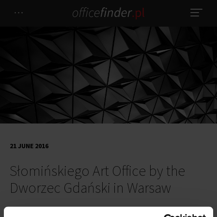
21 JUNE 2016
Słomińskiego Art Office by the
Dworzec Gdański in Warsaw
Dworzec Gdański’s surrounding is being gradually filled with the