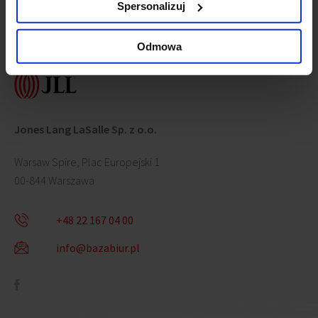
Spersonalizuj
Contact us
Odmowa
Jones Lang LaSalle Sp. z o.o.
Warsaw Spire, Plac Europejski 1
00-844 Warszawa
+48 22 167 04 00
info@bazabiur.pl