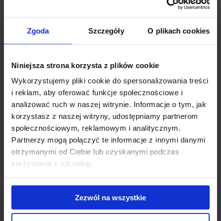
modern office space. Thanks to the convenient communication the
location is very attractive. WRI Investment’s project contains the
Zgoda
Szczegóły
O plikach cookies
expansion and modernization of already functioning building.
Słomińskiego Art Office will be the 4-storey, private building
designed by JP Architekci offering the highest standards of office
Niniejsza strona korzysta z plików cookie
space for lease. 2,300 sq m will provide the representative reception
and an underground parking lot. Additionally, future tenants will be
Wykorzystujemy pliki cookie do spersonalizowania treści
enabled to use the cloakroom with showers for cyclist and special
i reklam, aby oferować funkcje społecznościowe i
places to charge electric cars.
analizować ruch w naszej witrynie. Informacje o tym, jak
korzystasz z naszej witryny, udostępniamy partnerom
The investor estimates that the building will be ready in Q1 2017.
społecznościowym, reklamowym i analitycznym.
Partnerzy mogą połączyć te informacje z innymi danymi
otrzymanymi od Ciebie lub uzyskanymi podczas
korzystania z ich usług.
Zezwól na wszystkie