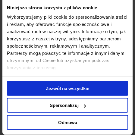
Square will house a small-size shopping mall with a total leasable
Niniejsza strona korzysta z plików cookie
area of 2 500 sqm. The opening is scheduled for summer 2012.
Wykorzystujemy pliki cookie do spersonalizowania treści
i reklam, aby oferować funkcje społecznościowe i
analizować ruch w naszej witrynie. Informacje o tym, jak
korzystasz z naszej witryny, udostępniamy partnerom
społecznościowym, reklamowym i analitycznym.
Partnerzy mogą połączyć te informacje z innymi danymi
otrzymanymi od Ciebie lub uzyskanymi podczas
korzystania z ich usług.
Contact us
Zezwól na wszystkie
Spersonalizuj
Odmowa
Jones Lang LaSalle Sp. z o.o.