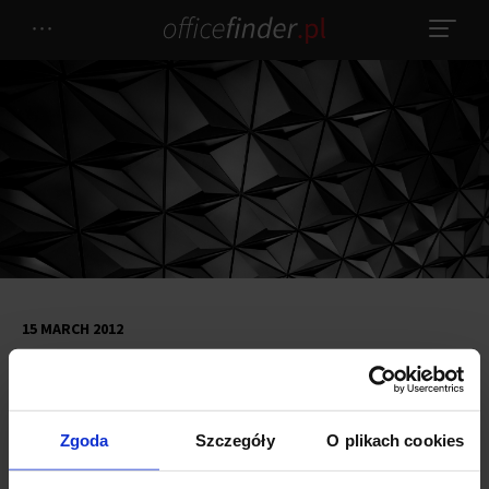
15 MARCH 2012
The new shopping mall at Mysia
Street
Zgoda
Szczegóły
O plikach cookies
The historic building located at Mysia Street, near Trzech Krzyży