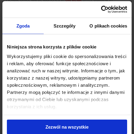
Poznań. A total of 1,500 sqm on two floors will be available to
future tenants. It will be possible to start the lease from September
2022.
Zgoda
Szczegóły
O plikach cookies
Okrąglak
office building is located in the very centre of Poznań and
is distinguished by its unusual shape. Apart from the office part, the
Niniejsza strona korzysta z plików cookie
building also has retail and service premises.
Okrąglak
along with
Wykorzystujemy pliki cookie do spersonalizowania treści
the neighbouring
Kwadraciak
office building are under the care of
the conservator of monuments.
i reklam, aby oferować funkcje społecznościowe i
analizować ruch w naszej witrynie. Informacje o tym, jak
korzystasz z naszej witryny, udostępniamy partnerom
Connected news
społecznościowym, reklamowym i analitycznym.
Partnerzy mogą połączyć te informacje z innymi danymi
Poznań: new tenant in Okrąglak
(12 January 2012)
otrzymanymi od Ciebie lub uzyskanymi podczas
korzystania z ich usług.
Zezwól na wszystkie