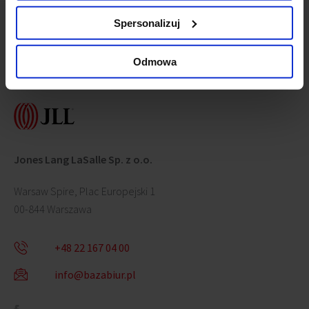
Spersonalizuj
Odmowa
Contact us
Jones Lang LaSalle Sp. z o.o.
Warsaw Spire, Plac Europejski 1
00-844 Warszawa
+48 22 167 04 00
info@bazabiur.pl