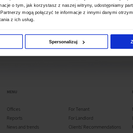
ormacje o tym, jak korzystasz z naszej witryny, udostępniamy p
Partnerzy mogą połączyć te informacje z innymi danymi otrzym
ondering how to solve the problem that some part of this plo
nia z ich usług.
MarcPol company belonging to the well-known businessman -
Spersonalizuj
Z
MENU
Offices
For Tenant
Reports
For Landlord
News and trends
Clients' Recommendations