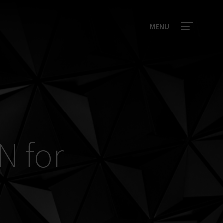
MENU
N for