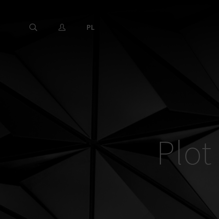
PL
Plot