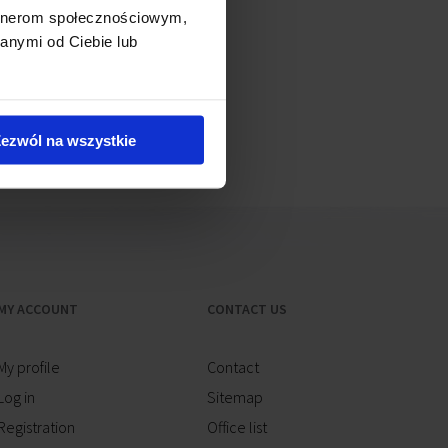
artnerom społecznościowym,
anymi od Ciebie lub
t of land overlaps the
 Marek Mikuśkiewicz.
ezwól na wszystkie
MY ACCOUNT
CONTACT US
My profile
Contact
Log in
Sitemap
Registration
Office list