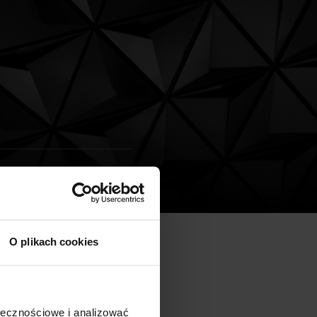
O plikach cookies
Culture will be put out to
ent Stores and Dramatic
ołecznościowe i analizować