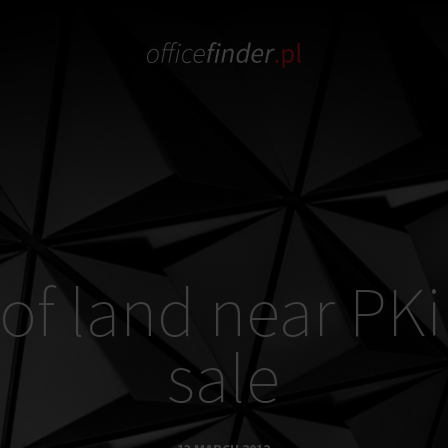
 of land near PKi
sale