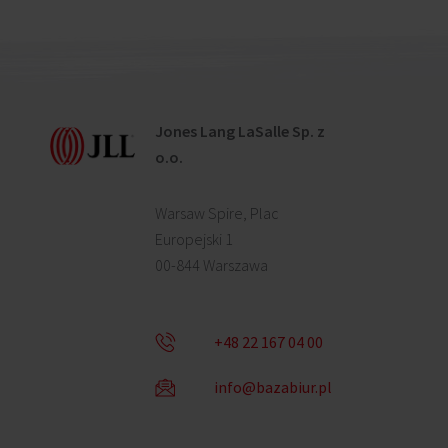
Jones Lang LaSalle Sp. z
o.o.
Warsaw Spire, Plac
Europejski 1
00-844 Warszawa
+48 22 167 04 00
info@bazabiur.pl