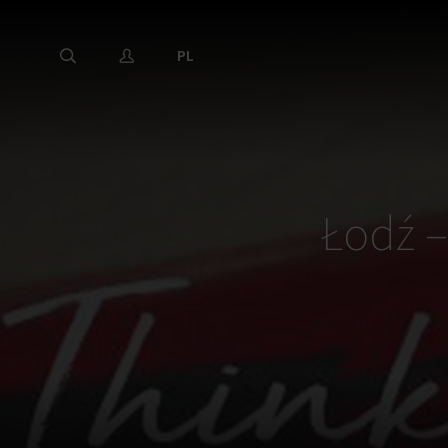
PL
Łodź 