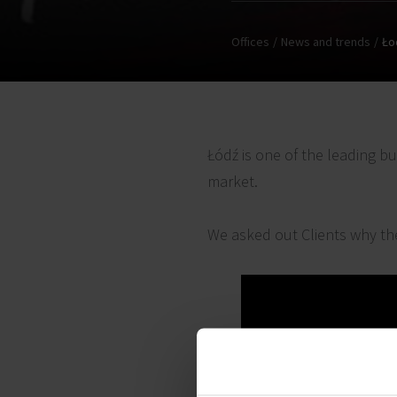
Offices
News and trends
Ło
Łódź is one of the leading b
market.
We asked out Clients why the