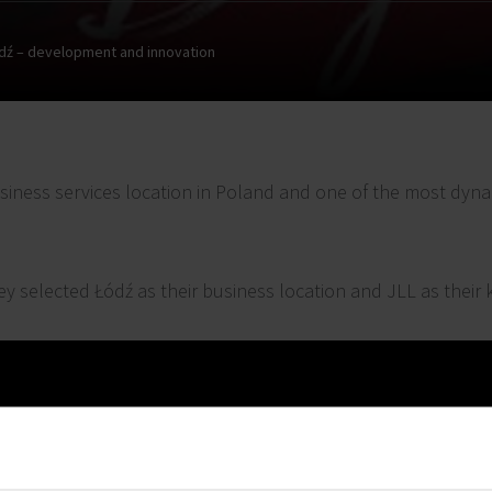
dź – development and innovation
usiness services location in Poland and one of the most dyna
y selected Łódź as their business location and JLL as their k