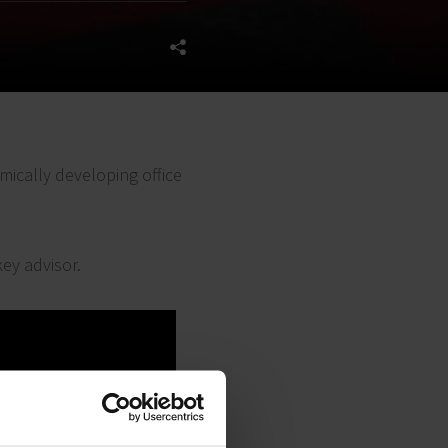
mically developing office
ey advisor.