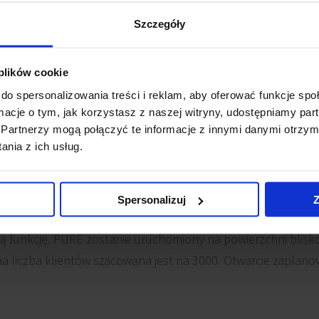
Szczegóły
 plików cookie
do spersonalizowania treści i reklam, aby oferować funkcje sp
ormacje o tym, jak korzystasz z naszej witryny, udostępniamy p
Partnerzy mogą połączyć te informacje z innymi danymi otrzym
nia z ich usług.
Spersonalizuj
Z
jąca Jones Lang LaSalle poinformowała: „Dzięki tej transak
ą funkcję. PURE zostanie uruchomiony na powierzchni blis
ana liczba klientów szacowana jest na 3000. Otwarcie zaplan