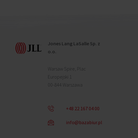
Jones Lang LaSalle Sp. z
o.o.
Warsaw Spire, Plac
Europejski 1
00-844 Warszawa
+48 22 167 04 00
info@bazabiur.pl