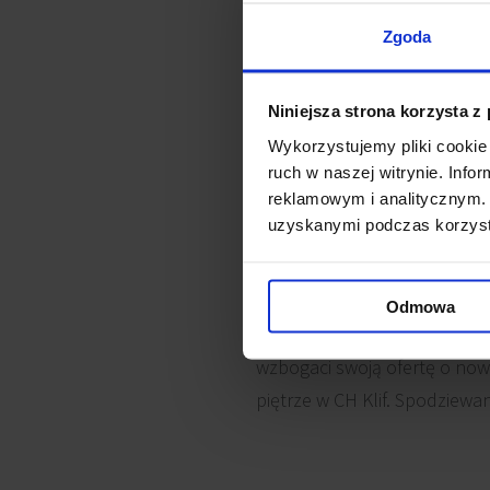
Zgoda
Niniejsza strona korzysta z
Wykorzystujemy pliki cookie 
ruch w naszej witrynie. Inf
reklamowym i analitycznym. 
uzyskanymi podczas korzysta
Odmowa
Izabela Ciszewska reprezentu
wzbogaci swoją ofertę o now
piętrze w CH Klif. Spodziew