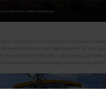
erwszy klub fitness PURE w Trójmieście
 Jones Lang LaSalle ma przyjemność poinformować o zawart
URE Health and Fitness oraz Page Investment Sp. z o.o. (gr
ub Fitness PURE w CH Klif w Gdyni będzie pierwszą placówką fi
ntrum doradzała międzynarodowa agencja Jones Lang LaSalle.