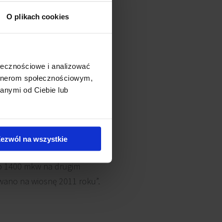
O plikach cookies
ołecznościowe i analizować
artnerom społecznościowym,
anymi od Ciebie lub
ezwól na wszystkie
cji Centrum Handlowe Klif
ko 1400 mkw na drugim
owano na wiosnę 2011 roku”.