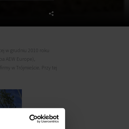
ej w grudniu 2010 roku
upa AEW Europe),
rmy w Trójmieście. Przy tej