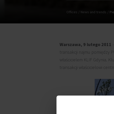
Offices
News and trends
Pi
Warszawa, 9 lutego 2011
-
transakcji najmu pomiędzy P
właścicielem KLIF Gdynia. Kl
transakcji właścicielowi ce