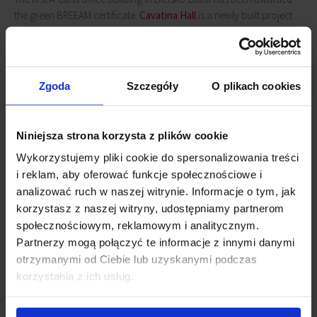
the green BREEAM certificate.
Cavatina Hall
is a newly built project
with a total area of ​​over 11,000 sq m. The building offers
approximately 9,000 sq m. of modern office space for rent and an
amazing concert hall for 1000 people, which is planned to be
launched at the turn of the 3rd and 4th quarter of 2021.
Zgoda
Szczegóły
O plikach cookies
The 6-storey
Cavatina Hall
building is located at the corner of
Sempołowska and Dworkowa streets, in the heart of Bielsko-Biała.
Niniejsza strona korzysta z plików cookie
The good location of the facility provides direct access to public
Wykorzystujemy pliki cookie do spersonalizowania treści
transport and the nearby train station.
i reklam, aby oferować funkcje społecznościowe i
analizować ruch w naszej witrynie. Informacje o tym, jak
Connected news
korzystasz z naszej witryny, udostępniamy partnerom
społecznościowym, reklamowym i analitycznym.
Cavatina Hall B with BREEAM Excellent certification
(6
Partnerzy mogą połączyć te informacje z innymi danymi
June 2023)
otrzymanymi od Ciebie lub uzyskanymi podczas
Cavatina Hall B with a permit
(6 March 2023)
korzystania z ich usług.