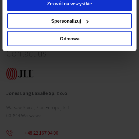
Zezwól na wszystkie
Spersonalizuj
Odmowa
Contact us
Jones Lang LaSalle Sp. z o.o.
Warsaw Spire, Plac Europejski 1
00-844 Warszawa
+48 22 167 04 00