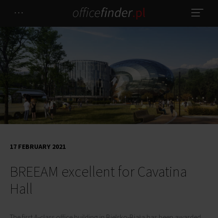
17 FEBRUARY 2021
BREEAM excellent for Cavatina
Hall
The first A-class office building in Bielsko-Biała has been awarded