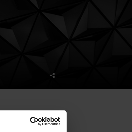
anned 95-meter, 38, 000 sqm
od and beverage facility,