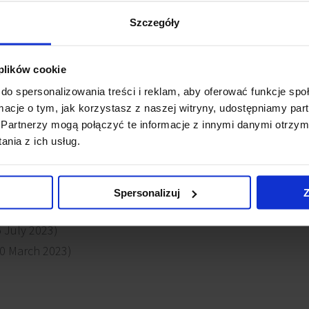
Szczegóły
nd phase of the office complex, the first phase of which - in
successfully completed and commissioned.
 plików cookie
do spersonalizowania treści i reklam, aby oferować funkcje sp
ree version)
ormacje o tym, jak korzystasz z naszej witryny, udostępniamy p
Partnerzy mogą połączyć te informacje z innymi danymi otrzym
ws
nia z ich usług.
ld certification
(10 March 2025)
Spersonalizuj
Z
 Vibe
(27 December 2023)
 July 2023)
0 March 2023)