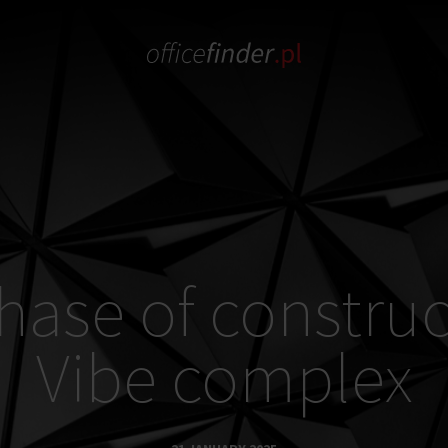
hase of construc
Vibe complex