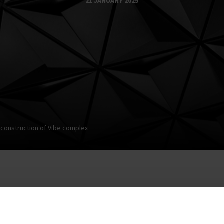
21 JANUARY 2025
 construction of Vibe complex
e complex in Warsaw will begin construction in 2025. The pl
space near Vibe 1. The project will also include a park with a fo
et.