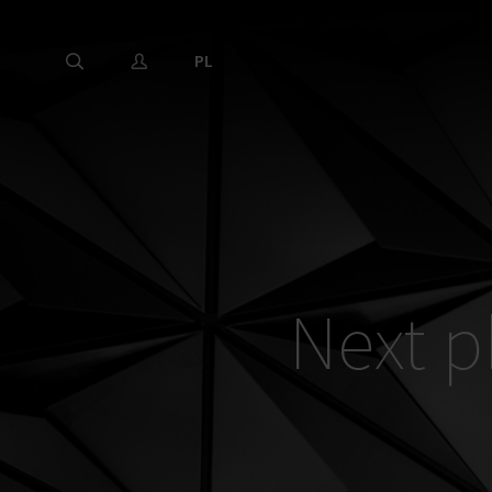
PL
Next p