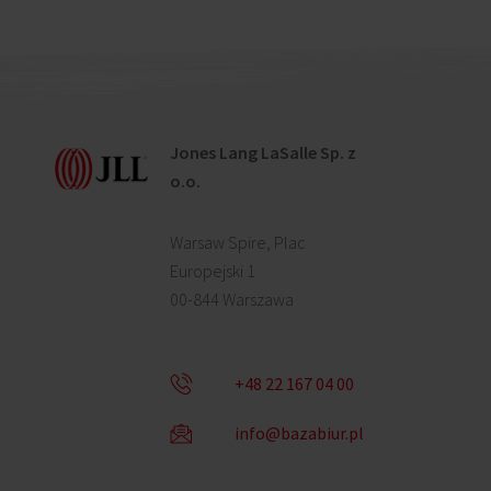
Jones Lang LaSalle Sp. z
o.o.
Warsaw Spire, Plac
Europejski 1
00-844 Warszawa
+48 22 167 04 00
info@bazabiur.pl