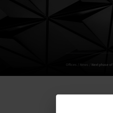
Offices
News
Next phase of
The second phase of the Vib
office building will fill the 
connected to Towarowa Stre