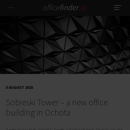
5 AUGUST 2025
Sobieski Tower – a new office
building in Ochota
A new skyscraper, Sobieski Tower, will be built near Zawiszy Square