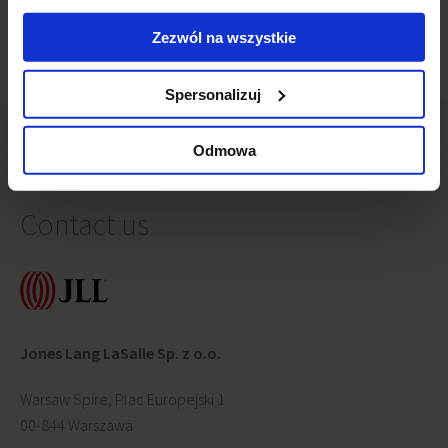
Zezwól na wszystkie
Spersonalizuj
Odmowa
Contact us
Jones Lang LaSalle Sp. z o.o.
Warsaw Spire, Plac Europejski 1
00-844 Warszawa