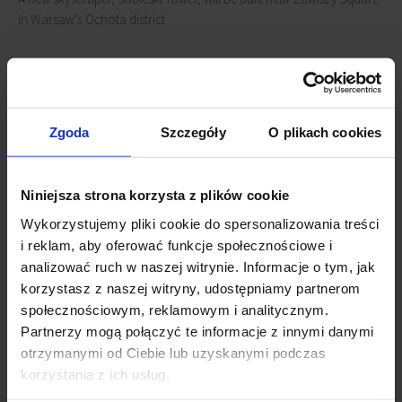
in Warsaw's Ochota district.
The concept has been modified from the original plans. Initially, the
developer intended to build a 160-meter structure, but the final
version approved by the December 2021 regulation provides for a
slightly more modest project – 130 meters.
Zgoda
Szczegóły
O plikach cookies
The usable area of the Sobieski Tower complex will be
Niniejsza strona korzysta z plików cookie
approximately 77,000 sq m. The investment will consist of four
segments of different heights: 108 meters (27 floors), 116 meters (30
Wykorzystujemy pliki cookie do spersonalizowania treści
floors), 127 meters (32 floors), and 130 meters (34 floors).
i reklam, aby oferować funkcje społecznościowe i
analizować ruch w naszej witrynie. Informacje o tym, jak
Connected news
korzystasz z naszej witryny, udostępniamy partnerom
społecznościowym, reklamowym i analitycznym.
Sobieski Tower applies for building permit
(29 August
Partnerzy mogą połączyć te informacje z innymi danymi
2023)
otrzymanymi od Ciebie lub uzyskanymi podczas
Sobieski Tower closer to completion
(26 January 2023)
korzystania z ich usług.
Warsaw with a new skyscraper
(6 June 2022)