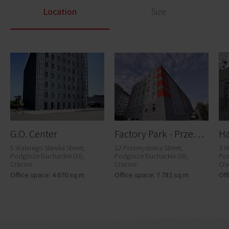
Location
Size
F
actory Park - Przemysłowa 12
G.O. Center
Ha
5 Walerego Sławka Street,
12 Przemysłowa Street,
3 W
Podgórze Duchackie (XI),
Podgórze Duchackie (XI),
Pod
Cracow
Cracow
Cr
Office space: 4 670 sq m
Office space: 7 782 sq m
Off