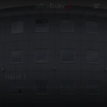
Havre 1
Cracow, Podgórze Duchackie (XI), 3 A Sławka Street