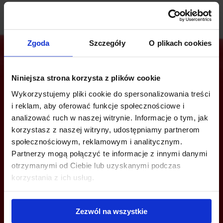
Zgoda
Szczegóły
O plikach cookies
Niniejsza strona korzysta z plików cookie
Are you interested in this offer?
Wykorzystujemy pliki cookie do spersonalizowania treści
i reklam, aby oferować funkcje społecznościowe i
analizować ruch w naszej witrynie. Informacje o tym, jak
korzystasz z naszej witryny, udostępniamy partnerom
CALL US AND FIND OUT MORE
społecznościowym, reklamowym i analitycznym.
Partnerzy mogą połączyć te informacje z innymi danymi
+48 12 294 94 30
otrzymanymi od Ciebie lub uzyskanymi podczas
cracow@officefinder.pl
korzystania z ich usług.
Zezwól na wszystkie