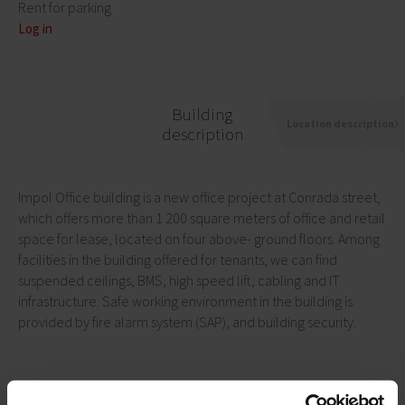
Rent for parking
Log in
Building
Location description
description
Impol Office building is a new office project at Conrada street,
which offers more than 1 200 square meters of office and retail
space for lease, located on four above- ground floors. Among
facilities in the building offered for tenants, we can find
suspended ceilings, BMS, high speed lift, cabling and IT
infrastructure. Safe working environment in the building is
provided by fire alarm system (SAP), and building security.