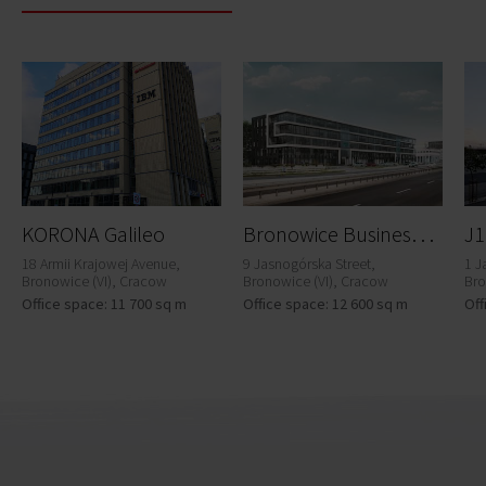
B
ronowice Business Center 9
KORONA Galileo
J1
18 Armii Krajowej Avenue,
9 Jasnogórska Street,
1 J
Bronowice (VI), Cracow
Bronowice (VI), Cracow
Bro
Office space: 11 700 sq m
Office space: 12 600 sq m
Off