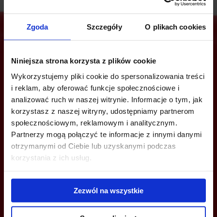
Zgoda
Szczegóły
O plikach cookies
Are you interested in this offer?
Niniejsza strona korzysta z plików cookie
Wykorzystujemy pliki cookie do spersonalizowania treści
i reklam, aby oferować funkcje społecznościowe i
analizować ruch w naszej witrynie. Informacje o tym, jak
CALL US AND FIND OUT MORE
korzystasz z naszej witryny, udostępniamy partnerom
społecznościowym, reklamowym i analitycznym.
+48 12 294 94 30
Partnerzy mogą połączyć te informacje z innymi danymi
otrzymanymi od Ciebie lub uzyskanymi podczas
cracow@officefinder.pl
korzystania z ich usług.
Zezwól na wszystkie
YOU CAN LEAVE YOUR PHONE NUMBER AND WE WILL CONTACT