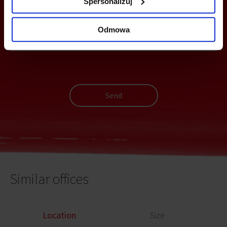
Spersonalizuj
YOU
Odmowa
Send
Similar offices
Location
Size