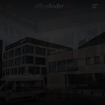
Impol Office
Cracow, Bronowice (VI), 51 A Conrada Street