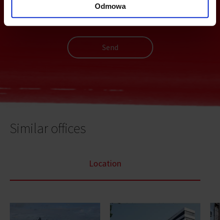
Odmowa
Send
Similar offices
Location