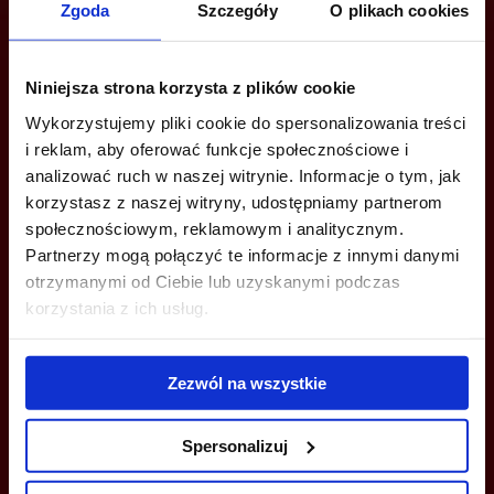
Zgoda
Szczegóły
O plikach cookies
Are you interested in this offer?
Niniejsza strona korzysta z plików cookie
Wykorzystujemy pliki cookie do spersonalizowania treści
CALL US AND FIND OUT MORE
i reklam, aby oferować funkcje społecznościowe i
analizować ruch w naszej witrynie. Informacje o tym, jak
+48 539 096 754
korzystasz z naszej witryny, udostępniamy partnerom
społecznościowym, reklamowym i analitycznym.
tricity@officefinder.pl
Partnerzy mogą połączyć te informacje z innymi danymi
otrzymanymi od Ciebie lub uzyskanymi podczas
korzystania z ich usług.
YOU CAN LEAVE YOUR PHONE NUMBER AND WE WILL CONTACT
Zezwól na wszystkie
YOU
Spersonalizuj