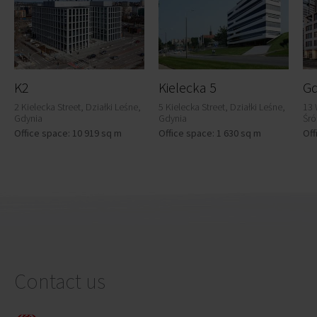
K2
Kielecka 5
2 Kielecka Street, Działki Leśne,
5 Kielecka Street, Działki Leśne,
13 
Gdynia
Gdynia
Śró
Office space: 10 919 sq m
Office space: 1 630 sq m
Off
Contact us