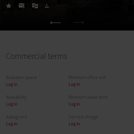
Commercial terms
Available space
Minimum office unit
Log in
Log in
Availability
Minimum lease term
Log in
Log in
Asking rent
Service charge
Log in
Log in