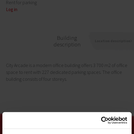
Rent for parking
Log in
Building
Location description
description
City Arcade is a modern office building offers 3 700 m2 of office
space to rent with 227 dedicated parking spaces. The office
building consists of four storeys.