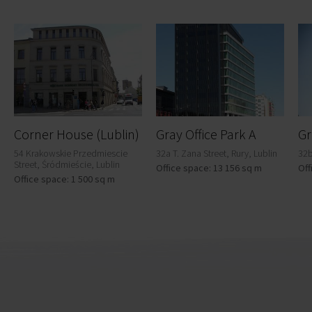
Corner House (Lublin)
Gray Office Park A
Gr
54 Krakowskie Przedmiescie
32a T. Zana Street, Rury, Lublin
32b
Street, Śródmieście, Lublin
Office space: 13 156 sq m
Off
Office space: 1 500 sq m