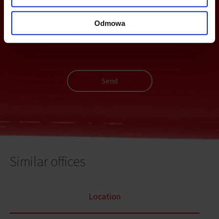
Odmowa
Send
Similar offices
Location