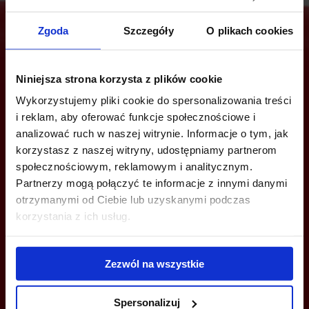
Zgoda
Szczegóły
O plikach cookies
Are you interested in this offer?
Niniejsza strona korzysta z plików cookie
Wykorzystujemy pliki cookie do spersonalizowania treści
i reklam, aby oferować funkcje społecznościowe i
analizować ruch w naszej witrynie. Informacje o tym, jak
CALL US AND FIND OUT MORE
korzystasz z naszej witryny, udostępniamy partnerom
społecznościowym, reklamowym i analitycznym.
+48 22 167 04 00
Partnerzy mogą połączyć te informacje z innymi danymi
info@officefinder.pl
otrzymanymi od Ciebie lub uzyskanymi podczas
korzystania z ich usług.
Zezwól na wszystkie
YOU CAN LEAVE YOUR PHONE NUMBER AND WE WILL CONTACT
YOU
Spersonalizuj