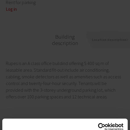
Rent for parking
Log in
Building
Location description
description
Rupes is an A class office buildind offering 5 400 sq m of
leasable area. Standard fit-out include air conditioning,
cabling, smoke detectors as well as amenities such as access
control and twenty-four-hour security. Tenants will be
provided with the 3-storey underground parking lot, which
offers over 100 parking spaces and 12 technical areas.