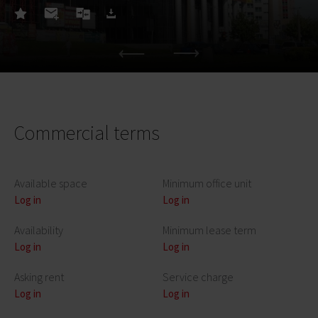
Commercial terms
Available space
Minimum office unit
Log in
Log in
Availability
Minimum lease term
Log in
Log in
Asking rent
Service charge
Log in
Log in