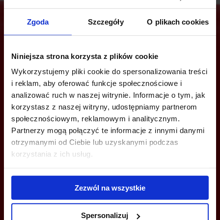
Zgoda
Szczegóły
O plikach cookies
Are you interested in this offer?
Niniejsza strona korzysta z plików cookie
Wykorzystujemy pliki cookie do spersonalizowania treści
i reklam, aby oferować funkcje społecznościowe i
analizować ruch w naszej witrynie. Informacje o tym, jak
CALL US AND FIND OUT MORE
korzystasz z naszej witryny, udostępniamy partnerom
społecznościowym, reklamowym i analitycznym.
+48 22 167 04 00
Partnerzy mogą połączyć te informacje z innymi danymi
info@officefinder.pl
otrzymanymi od Ciebie lub uzyskanymi podczas
korzystania z ich usług.
Zezwól na wszystkie
YOU CAN LEAVE YOUR PHONE NUMBER AND WE WILL CONTACT
YOU
Spersonalizuj