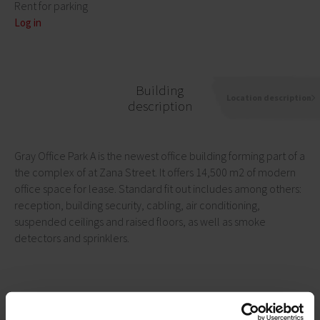
Rent for parking
Log in
Building
Location description
description
Gray Office Park A is the newest office building forming part of a
the complex of at Zana Street. It offers 14,500 m2 of modern
office space for lease. Standard fit out includes among others:
reception, building security, cabling, air conditioning,
suspended ceilings and raised floors, as well as smoke
detectors and sprinklers.