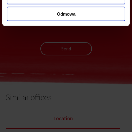
Odmowa
Send
Similar offices
Location