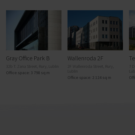
Gray Office Park B
Wallenroda 2F
Te
32b T. Zana Street, Rury, Lublin
2F Wallenroda Street, Rury,
7 D
Lublin
Lub
Office space: 3 798 sq m
Office space: 2 124 sq m
Off