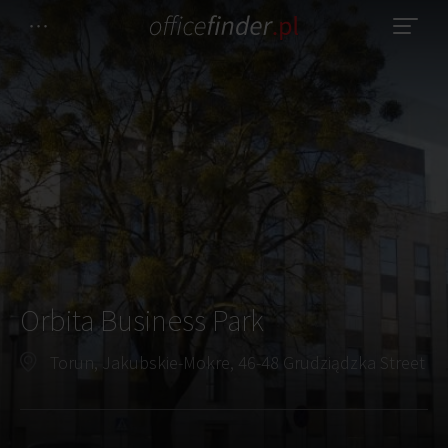
Orbita Business Park
Torun, Jakubskie-Mokre, 46-48 Grudziądzka Street