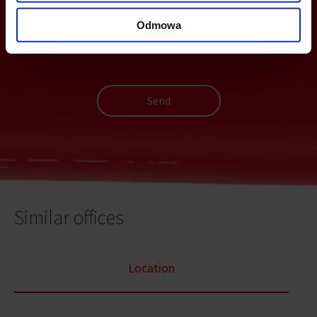
Odmowa
Send
Similar offices
Location