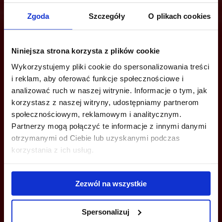
Zgoda
Szczegóły
O plikach cookies
Are you interested in this offer?
Niniejsza strona korzysta z plików cookie
Wykorzystujemy pliki cookie do spersonalizowania treści
i reklam, aby oferować funkcje społecznościowe i
CALL US AND FIND OUT MORE
analizować ruch w naszej witrynie. Informacje o tym, jak
korzystasz z naszej witryny, udostępniamy partnerom
+48 539 096 754
społecznościowym, reklamowym i analitycznym.
Partnerzy mogą połączyć te informacje z innymi danymi
tricity@officefinder.pl
otrzymanymi od Ciebie lub uzyskanymi podczas
korzystania z ich usług.
Zezwól na wszystkie
YOU CAN LEAVE YOUR PHONE NUMBER AND WE WILL CONTACT
YOU
Spersonalizuj