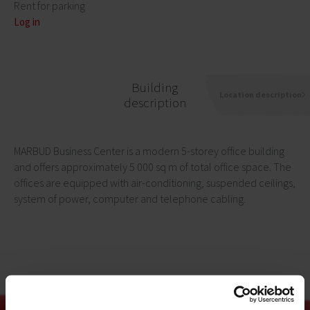
Rent for parking
Log in
Building
Location description
description
MARBUD Business Center is a modern 5-storey office building
and offers approximately 5 000 sq m of total office space. The
offices are equipped with air-conditioning, suspended ceilings,
system of power, computer and telephone cabling.