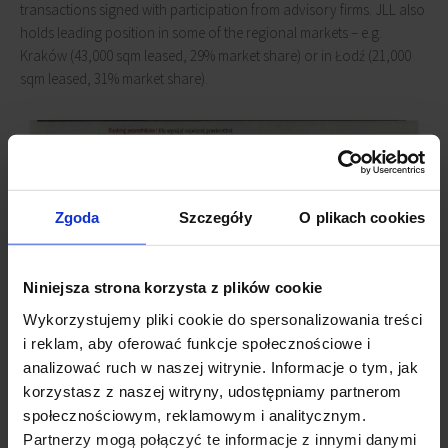
transactions signed with participation from advisory firms. JLL also
holds leading position in some of the regional markets – e.g.
Kraków (43,000 sqm leased, 29% market share) or in Łodź (21,000
sqm leased, 31% market share).
Zgoda
Szczegóły
O plikach cookies
Niniejsza strona korzysta z plików cookie
Wykorzystujemy pliki cookie do spersonalizowania treści
i reklam, aby oferować funkcje społecznościowe i
analizować ruch w naszej witrynie. Informacje o tym, jak
korzystasz z naszej witryny, udostępniamy partnerom
społecznościowym, reklamowym i analitycznym.
Partnerzy mogą połączyć te informacje z innymi danymi