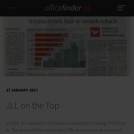
27 JANUARY 2017
JLL on the Top
In 2016, JLL advised in office lease transactions totaling 274,000 sq
m. This accounts for a the largest 25% share in overall volume of