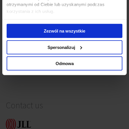
otrzymanymi od Ciebie lub uzyskanymi podczas
The ranking was published in Rzeczpospolita newspaper
korzystania z ich usług.
Zezwól na wszystkie
SHARE ARTICLE
Spersonalizuj
Odmowa
Contact us