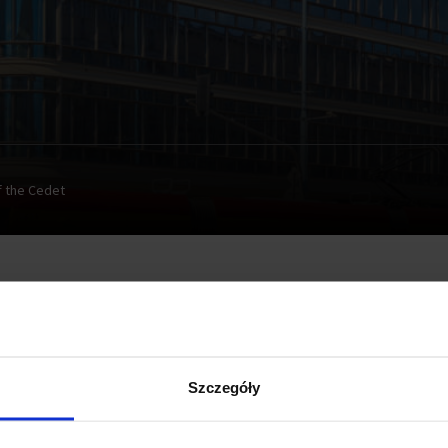
f the Cedet
d on the roof of the revitalized
CEDET
. Central Department St
o regain its role as a Warsaw's commerce representative, wha
enovation after the fire in 1975.
Szczegóły
e
CEDET
is going to be not only revitalized but also expanded.