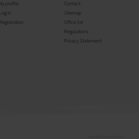
My profile
Contact
Log in
Sitemap
Registration
Office list
Regulations
Privacy Statement
mixed by mohi.to