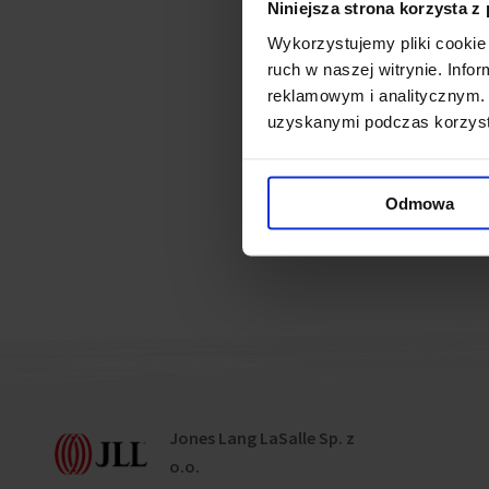
Niniejsza strona korzysta z
sqm of the retail and office
Wykorzystujemy pliki cookie 
ruch w naszej witrynie. Inf
Connected ne
reklamowym i analitycznym. 
uzyskanymi podczas korzysta
CEDET regains glory wit
CEDET - construction wor
Odmowa
Jones Lang LaSalle Sp. z
o.o.