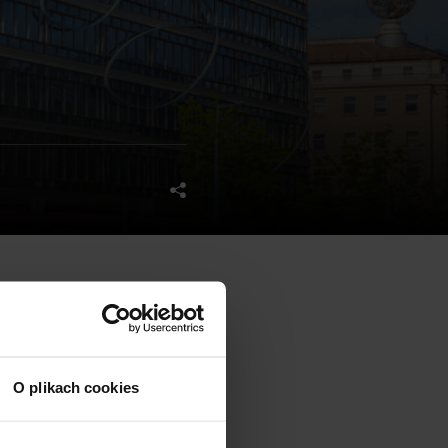
ore, built in the fifties of
t was lost because of the
O plikach cookies
 It will offer approx. 21.000