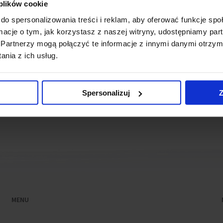
 plików cookie
 space to rent. The commision is scheduled for the turn of Q1
do spersonalizowania treści i reklam, aby oferować funkcje sp
ormacje o tym, jak korzystasz z naszej witryny, udostępniamy p
ws
Partnerzy mogą połączyć te informacje z innymi danymi otrzym
nia z ich usług.
h BREEAM certification
(9 June 2016)
k in progress
(14 May 2015)
Spersonalizuj
Z
MENU