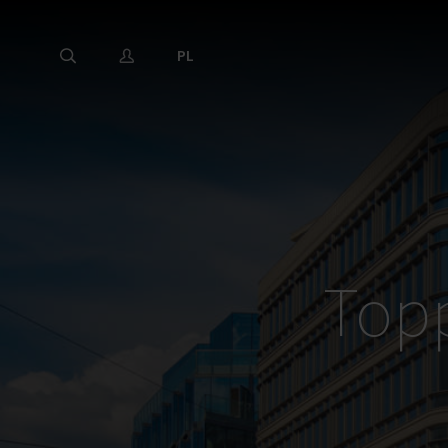
PL
Topp