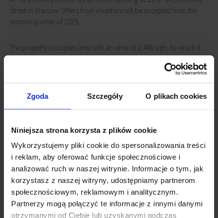
Street in Warsaw. Offers from investors will be accepted from the
second quarter of 2025.
The property occupies land with an area of 2,488 sqm, to which it
has a perpetual usufruct right. The building reaches a height of 85
meters, while its total area is nearly 20,000 square meters.
The skyscraper has 20 floors above ground and two underground,
Zgoda
Szczegóły
O plikach cookies
providing space for technical infrastructure, a treasury, archive
rooms and parking for 42 cars. The first floor includes a lobby with
a reception desk, rooms left over from a former bank branch, and
Niniejsza strona korzysta z plików cookie
office space, combining open space layouts and offices.
Wykorzystujemy pliki cookie do spersonalizowania treści
i reklam, aby oferować funkcje społecznościowe i
The building has an energy performance certificate valid until
analizować ruch w naszej witrynie. Informacje o tym, jak
February 28, 2032.
korzystasz z naszej witryny, udostępniamy partnerom
społecznościowym, reklamowym i analitycznym.
Connected news
Partnerzy mogą połączyć te informacje z innymi danymi
otrzymanymi od Ciebie lub uzyskanymi podczas