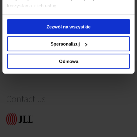
korzystania z ich usług.
Pekao Tower will make way for a new project on
Grzybowska Street
(3 March 2026)
The Pekao Tower office building has been sold
(12
Zezwól na wszystkie
December 2025)
Spersonalizuj
Odmowa
Contact us