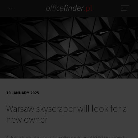
10 JANUARY 2025
Warsaw skyscraper will look for a
new owner
A Polish bank plans to sell an office building at 53/57 Grzybowska