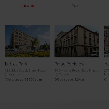
Location
Size
Lubicz Park I
Pałac Popielów
He
23 Lubicz Street, Stare Miasto
20 Św. Jana Street, Stare Miasto
27 
(I), Cracow
(I), Cracow
Mia
Office space: 12 350 sq m
Office space: 920 sq m
Off