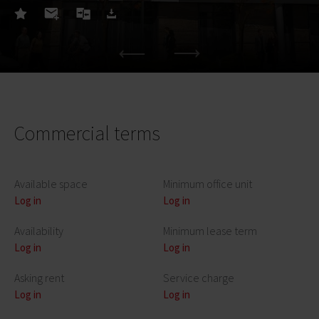
Commercial terms
Available space
Minimum office unit
Log in
Log in
Availability
Minimum lease term
Log in
Log in
Asking rent
Service charge
Log in
Log in