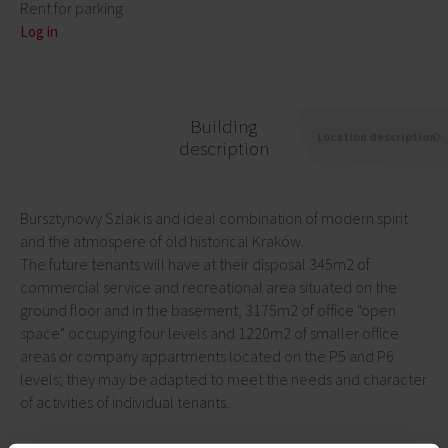
Rent for parking
Log in
Building
Location description
description
Bursztynowy Szlak is and ideal combination of modern spirit
and the atmospere of old historical Kraków.
The future tenants will have at their disposal 345m2 of
commercial service and recreational area situated on the
ground floor and in the basement, 3175m2 of office "open
space" occupying four levels and 1220m2 of smaller office
areas or company appartments located on the P5 and P6
levels; they may be adapted to meet the needs and character
of activities of individual tenants.