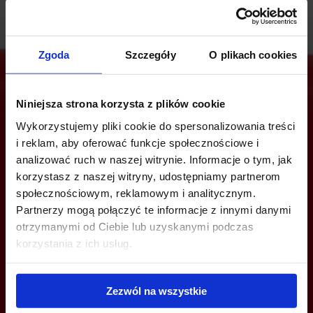
Zgoda
Szczegóły
O plikach cookies
Niniejsza strona korzysta z plików cookie
Are you interested in this offer?
Wykorzystujemy pliki cookie do spersonalizowania treści
i reklam, aby oferować funkcje społecznościowe i
analizować ruch w naszej witrynie. Informacje o tym, jak
korzystasz z naszej witryny, udostępniamy partnerom
CALL US AND FIND OUT MORE
społecznościowym, reklamowym i analitycznym.
Partnerzy mogą połączyć te informacje z innymi danymi
+48 12 294 94 30
otrzymanymi od Ciebie lub uzyskanymi podczas
korzystania z ich usług.
cracow@officefinder.pl
Zezwól na wszystkie