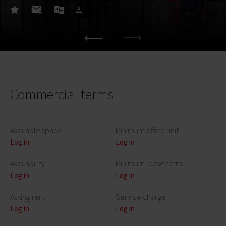
Commercial terms
Available space
Minimum office unit
Log in
Log in
Availability
Minimum lease term
Log in
Log in
Asking rent
Service charge
Log in
Log in