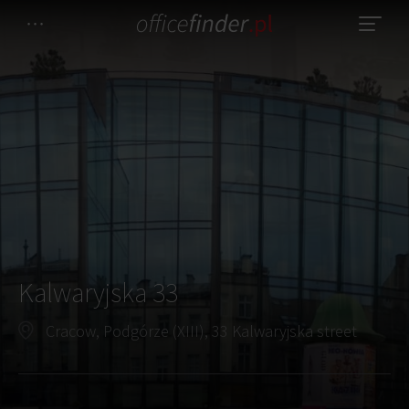
Kalwaryjska 33
Cracow, Podgórze (XIII), 33 Kalwaryjska street