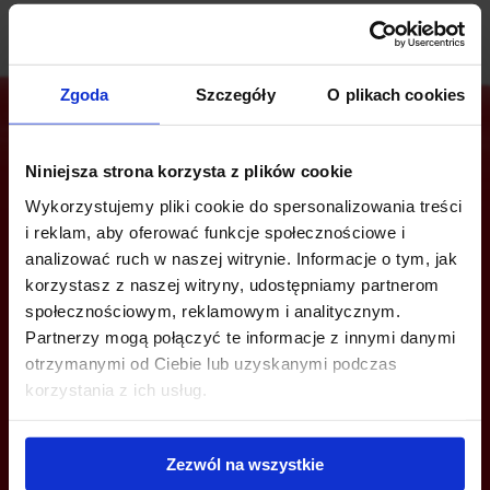
Zgoda
Szczegóły
O plikach cookies
Niniejsza strona korzysta z plików cookie
Are you interested in this offer?
Wykorzystujemy pliki cookie do spersonalizowania treści
i reklam, aby oferować funkcje społecznościowe i
analizować ruch w naszej witrynie. Informacje o tym, jak
korzystasz z naszej witryny, udostępniamy partnerom
CALL US AND FIND OUT MORE
społecznościowym, reklamowym i analitycznym.
Partnerzy mogą połączyć te informacje z innymi danymi
+48 12 294 94 30
otrzymanymi od Ciebie lub uzyskanymi podczas
cracow@officefinder.pl
korzystania z ich usług.
Zezwól na wszystkie