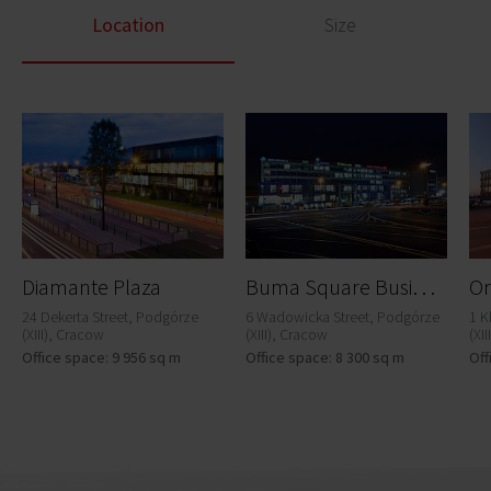
Location
Size
B
uma Square Business Park A, G, F, Atrium
Diamante Plaza
24 Dekerta Street, Podgórze
6 Wadowicka Street, Podgórze
1 K
(XIII), Cracow
(XIII), Cracow
(XI
Office space: 9 956 sq m
Office space: 8 300 sq m
Off