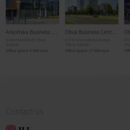
A
rkońska Business Park A4
O
livia Business Centre - Olivia Six
6 Arkonska Street, Oliwa,
472 D Grunwaldzka Avenue,
472
Gdansk
Oliwa, Gdansk
Oli
Office space: 5 900 sq m
Office space: 17 300 sq m
Off
Contact us