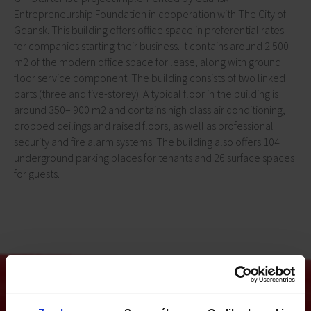
Entrepreneurship Foundation in cooperation with The City of
Gdansk. This building offers office space in preferential rates
for companies starting their business. It contains around 2 500
m2 of the modern office space for lease, along with ground
floor service component. The building consists of two linked
parts (three and five-storey). A typical floor in the building is
around 350– 900 m2 and contains high class air conditioning,
dropped ceilings and raised floors, as well as professional
security and fire alarm systems. The building also offers 104
underground parking places for tenants and 26 surface spaces
for guests.