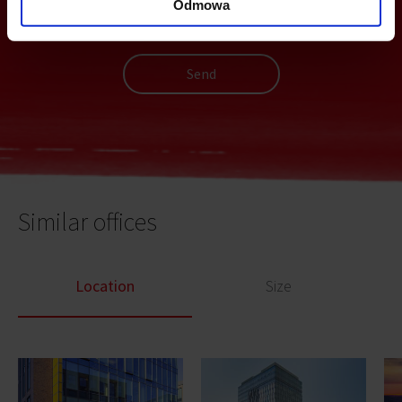
Odmowa
Send
Similar offices
Location
Size