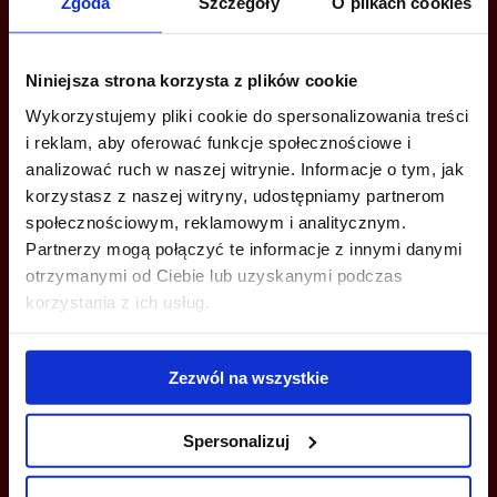
Zgoda
Szczegóły
O plikach cookies
Are you interested in this offer?
Niniejsza strona korzysta z plików cookie
Wykorzystujemy pliki cookie do spersonalizowania treści
CALL US AND FIND OUT MORE
i reklam, aby oferować funkcje społecznościowe i
analizować ruch w naszej witrynie. Informacje o tym, jak
+48 539 096 754
korzystasz z naszej witryny, udostępniamy partnerom
społecznościowym, reklamowym i analitycznym.
tricity@officefinder.pl
Partnerzy mogą połączyć te informacje z innymi danymi
otrzymanymi od Ciebie lub uzyskanymi podczas
korzystania z ich usług.
YOU CAN LEAVE YOUR PHONE NUMBER AND WE WILL CONTACT
Zezwól na wszystkie
YOU
Spersonalizuj