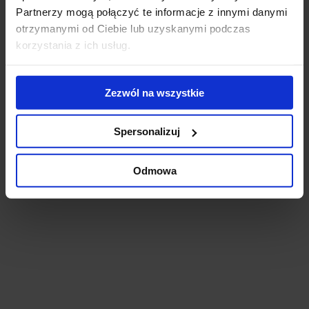
Partnerzy mogą połączyć te informacje z innymi danymi
otrzymanymi od Ciebie lub uzyskanymi podczas
korzystania z ich usług.
Budynek Usługowo-Handlowy Jabłoniowa
Gdansk, Jasień, 29a Jabłoniowa Street
Zezwól na wszystkie
Building completely leased.
Spersonalizuj
Odmowa
Butikowe Biuro Gomółki 2