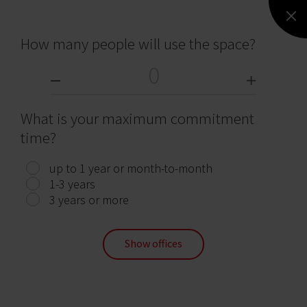
How many people will use the space?
What is your maximum commitment
Ace of Space Tryton Business House Gdańsk
time?
Gdansk, Śródmieście, 11 Jana z Kolna Street
180 days
up to 1 year or month-to-month
1-3 years
3 years or more
Show offices