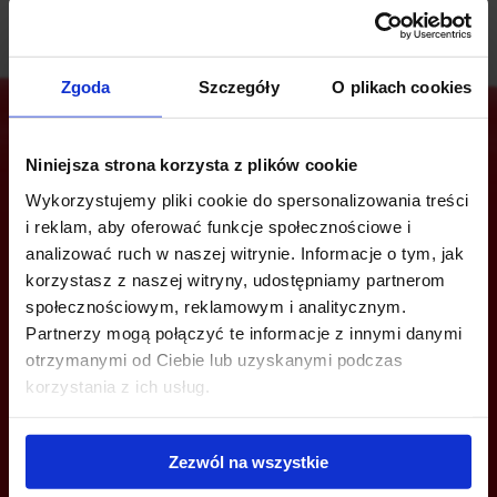
Zgoda
Szczegóły
O plikach cookies
Niniejsza strona korzysta z plików cookie
Are you interested in this offer?
Wykorzystujemy pliki cookie do spersonalizowania treści
i reklam, aby oferować funkcje społecznościowe i
analizować ruch w naszej witrynie. Informacje o tym, jak
korzystasz z naszej witryny, udostępniamy partnerom
CALL US AND FIND OUT MORE
społecznościowym, reklamowym i analitycznym.
Partnerzy mogą połączyć te informacje z innymi danymi
+48 539 096 754
otrzymanymi od Ciebie lub uzyskanymi podczas
korzystania z ich usług.
tricity@officefinder.pl
Zezwól na wszystkie