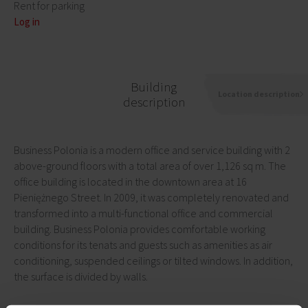
Rent for parking
Log in
Building
Location description
description
Business Polonia is a modern office and service building with 2
above-ground floors with a total area of ​​over 1,126 sq m. The
office building is located in the downtown area at 16
Pieniężnego Street. In 2009, it was completely renovated and
transformed into a multi-functional office and commercial
building. Business Polonia provides comfortable working
conditions for its tenats and guests such as amenities as air
conditioning, suspended ceilings or tilted windows. In addition,
the surface is divided by walls.