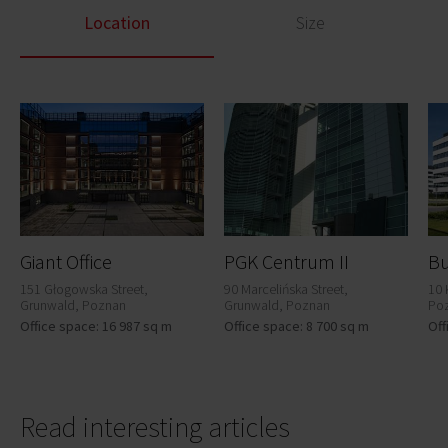
Location
Size
Giant Office
PGK Centrum II
151 Głogowska Street,
90 Marcelińska Street,
10 
Grunwald, Poznan
Grunwald, Poznan
Po
Office space: 16 987 sq m
Office space: 8 700 sq m
Off
Read interesting articles