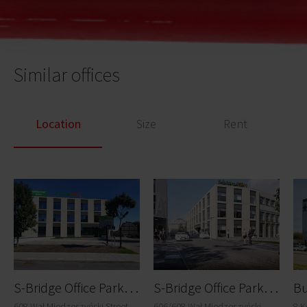
Similar offices
Location
Size
Rent
S
-Bridge Office Park A1
S
-Bridge Office Park A2
608 Wał Miedzeszyński Street,
606/608 Wał Miedzeszyński
8 K