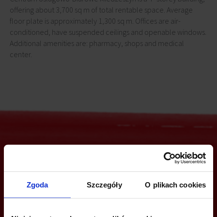
offering about 3,700 sq m of total rentable space. Average
floor plate is approximately 1,300 sq m. Offices are air-
conditioned, have suspended ceilings and openable windows.
Additional amenities are: pharmacy, shops and medical
center.
Are you interested in this offer?
Zgoda
Szczegóły
O plikach cookies
CALL US AND FIND OUT MORE