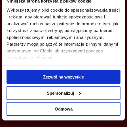
Niniejsza strona korzysta z plików cookie
+48 22 167 04 00
Wykorzystujemy pliki cookie do spersonalizowania treści
i reklam, aby oferować funkcje społecznościowe i
info@officefinder.pl
analizować ruch w naszej witrynie. Informacje o tym, jak
korzystasz z naszej witryny, udostępniamy partnerom
społecznościowym, reklamowym i analitycznym.
Partnerzy mogą połączyć te informacje z innymi danymi
otrzymanymi od Ciebie lub uzyskanymi podczas
YOU CAN LEAVE YOUR PHONE NUMBER AND WE WILL CONTACT
korzystania z ich usług.
YOU
Zezwól na wszystkie
Spersonalizuj
Odmowa
Send