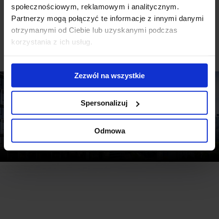
społecznościowym, reklamowym i analitycznym.
Partnerzy mogą połączyć te informacje z innymi danymi
otrzymanymi od Ciebie lub uzyskanymi podczas
See other reports
korzystania z ich usług.
Zezwól na wszystkie
Spersonalizuj
Odmowa
Regional office markets in Poland, Q2 2026
Warsaw office market, Q2 2026