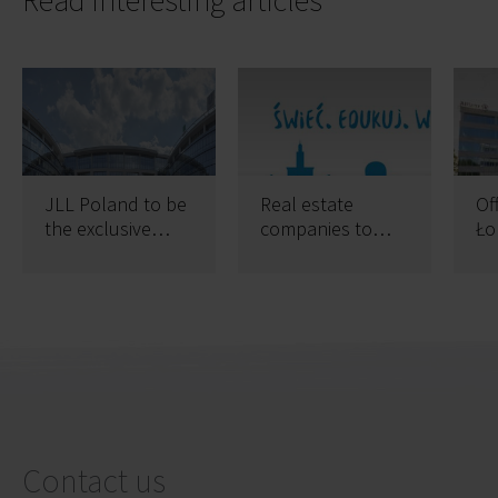
JLL Poland to be
Real estate
Of
the exclusive
companies to
Ło
agent for Signum
light it up blue for
Bu
Work Station
autism
aw
B
cer
Contact us