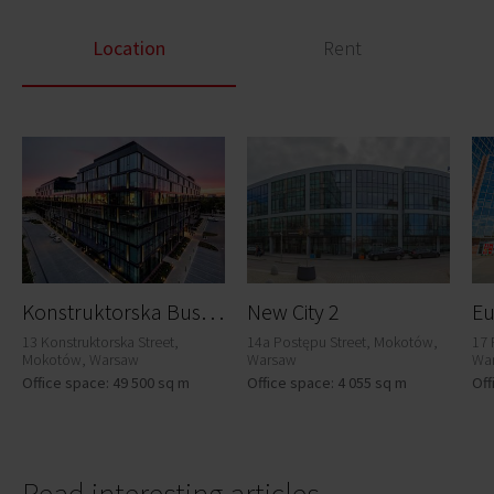
Location
Rent
K
onstruktorska Business Center
New City 2
Eu
13 Konstruktorska Street,
14a Postępu Street, Mokotów,
17 
Mokotów, Warsaw
Warsaw
Wa
Office space: 49 500 sq m
Office space: 4 055 sq m
Off
Read interesting articles