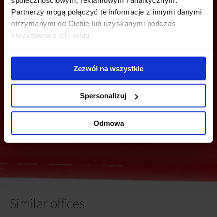
społecznościowym, reklamowym i analitycznym.
Partnerzy mogą połączyć te informacje z innymi danymi
otrzymanymi od Ciebie lub uzyskanymi podczas
YOU CAN LEAVE YOUR PHONE NUMBER AND WE WILL CONTACT
YOU
korzystania z ich usług.
Zezwól na wszystkie
Spersonalizuj
Send
Odmowa
Similar offices