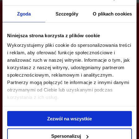
Zgoda
Szczegóły
O plikach cookies
Are you interested in this offer?
Niniejsza strona korzysta z plików cookie
Wykorzystujemy pliki cookie do spersonalizowania treści
i reklam, aby oferować funkcje społecznościowe i
analizować ruch w naszej witrynie. Informacje o tym, jak
CALL US AND FIND OUT MORE
korzystasz z naszej witryny, udostępniamy partnerom
społecznościowym, reklamowym i analitycznym.
+48 22 167 04 00
Partnerzy mogą połączyć te informacje z innymi danymi
info@officefinder.pl
otrzymanymi od Ciebie lub uzyskanymi podczas
korzystania z ich usług.
Zezwól na wszystkie
YOU CAN LEAVE YOUR PHONE NUMBER AND WE WILL CONTACT
YOU
Spersonalizuj