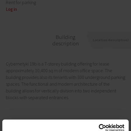
Rent for parking
Log in
Building
Location description
description
Cybernetyki 19b is a 7-storey building offering for lease
approximately 10,400 sq m of modern office space. The
building provides also its tenants with 300 underground parking
spaces. The functional and modern architecture of the
building allows for vertically division into two independent
blocks with separated entrances.