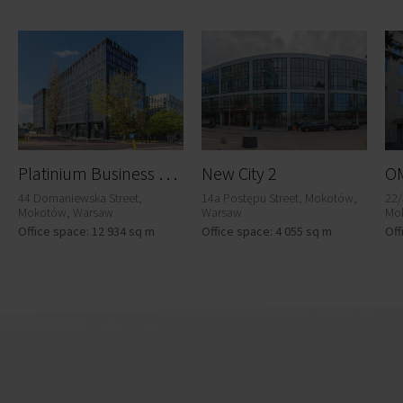
P
latinium Business Park IV
New City 2
OM
44 Domaniewska Street,
14a Postępu Street, Mokotów,
22/
Mokotów, Warsaw
Warsaw
Mo
Office space: 12 934 sq m
Office space: 4 055 sq m
Off