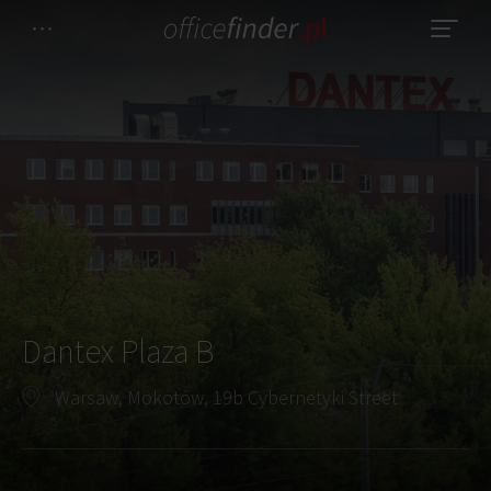
Dantex Plaza B
Warsaw, Mokotów, 19b Cybernetyki Street