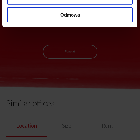
Odmowa
Send
Similar offices
Location
Size
Rent