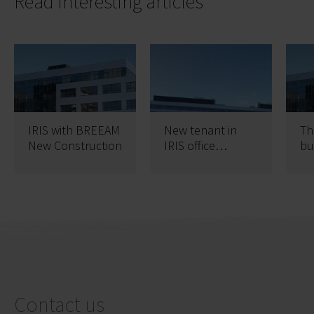
Read interesting articles
IRIS with BREEAM
New tenant in
The
New Construction
IRIS office
bu
building
co
Contact us