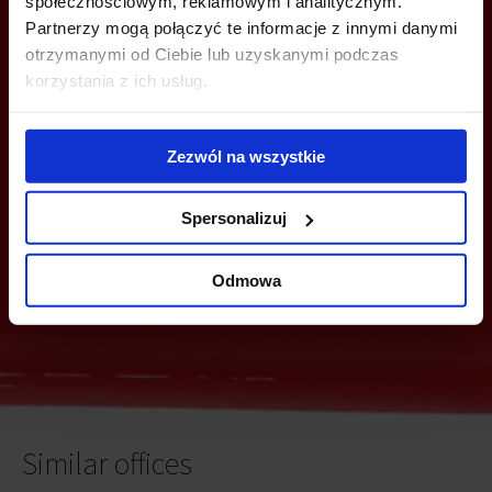
społecznościowym, reklamowym i analitycznym.
Partnerzy mogą połączyć te informacje z innymi danymi
otrzymanymi od Ciebie lub uzyskanymi podczas
YOU CAN LEAVE YOUR PHONE NUMBER AND WE WILL CONTACT
korzystania z ich usług.
YOU
Zezwól na wszystkie
Spersonalizuj
Odmowa
Send
Similar offices