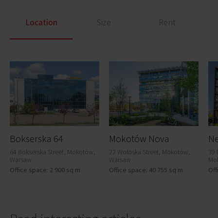
Location
Size
Rent
Bokserska 64
Mokotów Nova
Ne
64 Bokserska Street, Mokotów,
22 Wołoska Street, Mokotów,
39 
Warsaw
Warsaw
Mo
Office space: 2 900 sq m
Office space: 40 755 sq m
Off