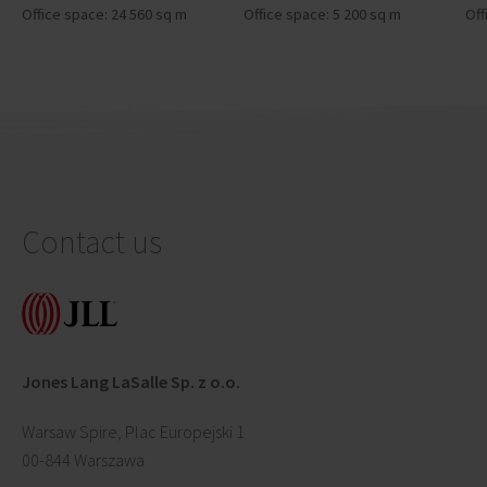
Office space: 24 560 sq m
Office space: 5 200 sq m
Off
Contact us
Jones Lang LaSalle Sp. z o.o.
Warsaw Spire, Plac Europejski 1
00-844 Warszawa