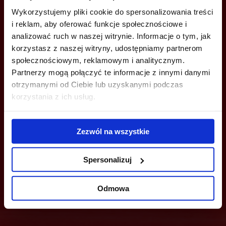
+48 22 167 04 00
Wykorzystujemy pliki cookie do spersonalizowania treści
info@officefinder.pl
i reklam, aby oferować funkcje społecznościowe i
analizować ruch w naszej witrynie. Informacje o tym, jak
korzystasz z naszej witryny, udostępniamy partnerom
społecznościowym, reklamowym i analitycznym.
Partnerzy mogą połączyć te informacje z innymi danymi
otrzymanymi od Ciebie lub uzyskanymi podczas
YOU CAN LEAVE YOUR PHONE NUMBER AND WE WILL CONTACT
YOU
korzystania z ich usług.
Zezwól na wszystkie
Spersonalizuj
Send
Odmowa