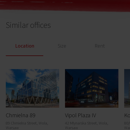
Similar offices
Location
Size
Rent
Chmielna 89
Vipol Plaza IV
K
89 Chmielna Street, Wola,
42 Młynarska Street, Wola,
80/
Warsaw
Warsaw
Wa