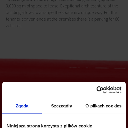
3,000 sq m of space to lease. Exeptional architechture of the
building allows to arrange the space in a unique way. For the
tenants' convenience at the premises there is a parking for 80
vehicles.
Are you interested in this offer?
Zgoda
Szczegóły
O plikach cookies
CALL US AND FIND OUT MORE
Niniejsza strona korzysta z plików cookie