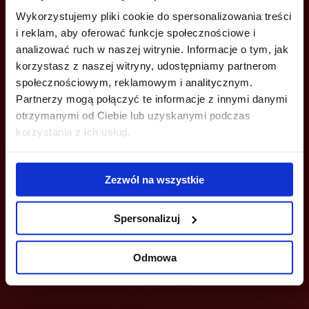
+48 22 167 04 00
Wykorzystujemy pliki cookie do spersonalizowania treści
info@officefinder.pl
i reklam, aby oferować funkcje społecznościowe i
analizować ruch w naszej witrynie. Informacje o tym, jak
korzystasz z naszej witryny, udostępniamy partnerom
społecznościowym, reklamowym i analitycznym.
Partnerzy mogą połączyć te informacje z innymi danymi
otrzymanymi od Ciebie lub uzyskanymi podczas
YOU CAN LEAVE YOUR PHONE NUMBER AND WE WILL CONTACT
YOU
korzystania z ich usług.
Zezwól na wszystkie
Spersonalizuj
Send
Odmowa