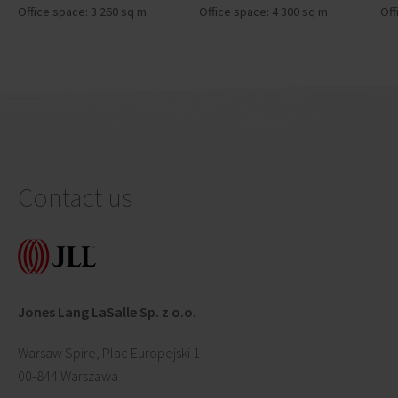
Office space: 3 260 sq m
Office space: 4 300 sq m
Off
Contact us
Jones Lang LaSalle Sp. z o.o.
Warsaw Spire, Plac Europejski 1
00-844 Warszawa