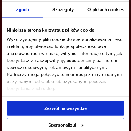
Zgoda
Szczegóły
O plikach cookies
Are you interested in this offer?
Niniejsza strona korzysta z plików cookie
Wykorzystujemy pliki cookie do spersonalizowania treści
i reklam, aby oferować funkcje społecznościowe i
CALL US AND FIND OUT MORE
analizować ruch w naszej witrynie. Informacje o tym, jak
korzystasz z naszej witryny, udostępniamy partnerom
+48 22 167 04 00
społecznościowym, reklamowym i analitycznym.
Partnerzy mogą połączyć te informacje z innymi danymi
info@officefinder.pl
otrzymanymi od Ciebie lub uzyskanymi podczas
korzystania z ich usług.
Zezwól na wszystkie
YOU CAN LEAVE YOUR PHONE NUMBER AND WE WILL CONTACT
YOU
Spersonalizuj