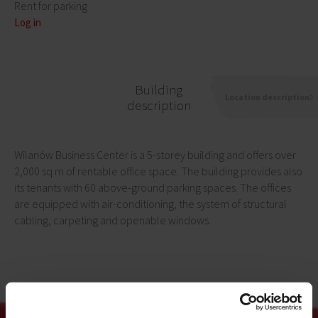
Rent for parking
Log in
Building
Location description
description
Wilanów Business Center is a 5-storey building and offers over
2,000 sq m of rentable office space. The building provides also
its tenants with 60 above-ground parking spaces. The offices
are equipped with air-conditioning, the system of structural
cabling, carpeting and openable windows.