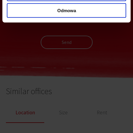
Odmowa
Send
Similar offices
Location
Size
Rent