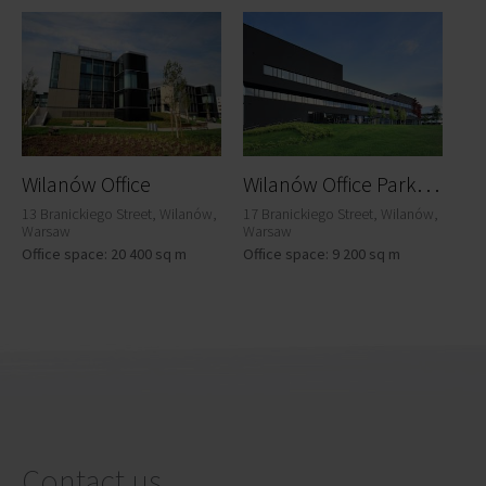
W
ilanów Office Park - BE FREE
Wilanów Office
13 Branickiego Street, Wilanów,
17 Branickiego Street, Wilanów,
Warsaw
Warsaw
Office space: 20 400 sq m
Office space: 9 200 sq m
Contact us