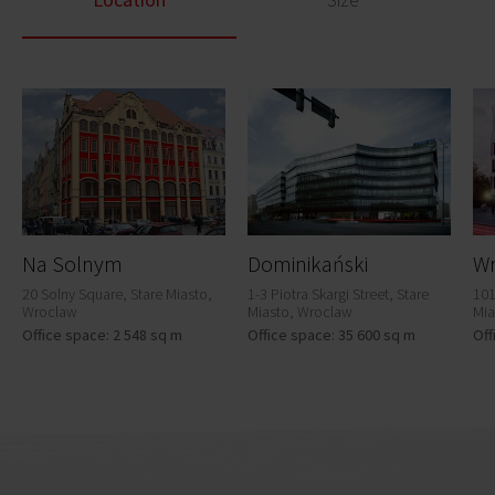
Na Solnym
Dominikański
Wr
20 Solny Square, Stare Miasto,
1-3 Piotra Skargi Street, Stare
101
Wroclaw
Miasto, Wroclaw
Mia
Office space: 2 548 sq m
Office space: 35 600 sq m
Off