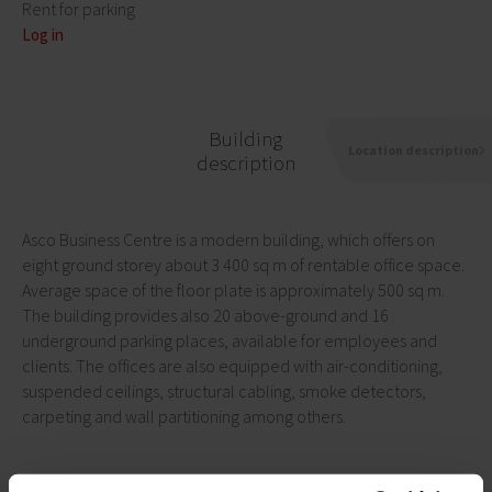
Rent for parking
Log in
Building
Location description
description
Asco Business Centre is a modern building, which offers on
eight ground storey about 3 400 sq m of rentable office space.
Average space of the floor plate is approximately 500 sq m.
The building provides also 20 above-ground and 16
underground parking places, available for employees and
clients. The offices are also equipped with air-conditioning,
suspended ceilings, structural cabling, smoke detectors,
carpeting and wall partitioning among others.