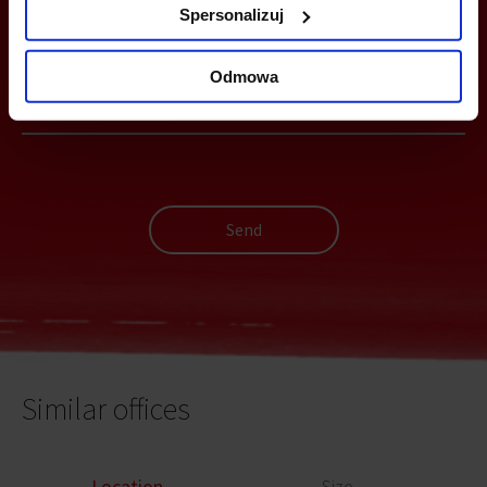
YOU CAN LEAVE YOUR PHONE NUMBER AND WE WILL CONTACT
Spersonalizuj
YOU
Odmowa
Send
Similar offices
Location
Size