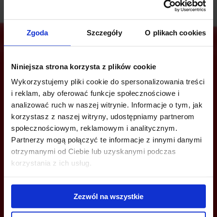
Zgoda
Szczegóły
O plikach cookies
Niniejsza strona korzysta z plików cookie
Are you interested in this offer?
Wykorzystujemy pliki cookie do spersonalizowania treści
i reklam, aby oferować funkcje społecznościowe i
analizować ruch w naszej witrynie. Informacje o tym, jak
korzystasz z naszej witryny, udostępniamy partnerom
CALL US AND FIND OUT MORE
społecznościowym, reklamowym i analitycznym.
Partnerzy mogą połączyć te informacje z innymi danymi
+48 660 661 183
otrzymanymi od Ciebie lub uzyskanymi podczas
wroclaw@officefinder.pl
korzystania z ich usług.
Zezwól na wszystkie