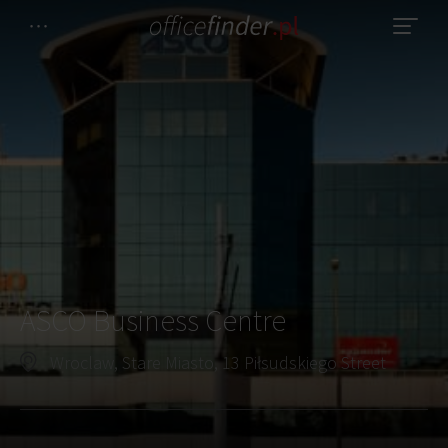
ASCO Business Centre
Wroclaw, Stare Miasto, 13 Piłsudskiego Street