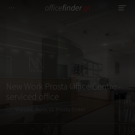
New Work Prosta Office Centre -
serviced office
Warsaw, Wola, 51 Prosta Street