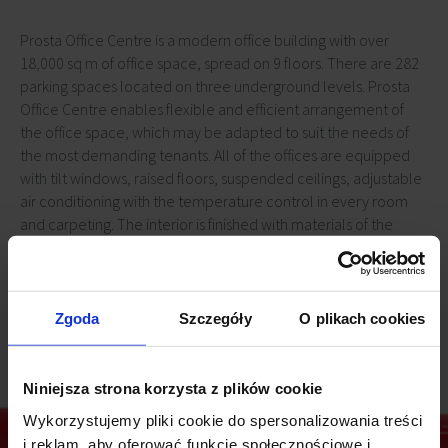
Prosta Office Centre is a modern office building with over
18,000 sq m of office space, spread on 9 floors. There are 282
parking spaces located on three underground levels. Prosta
Office Centre enables flexible and efficient arrangement of
the office space, which may be adapted to suit the needs of
the most demanding tenants. All of the offices are equipped
with tilt windows, raised floors, suspended ceilings, adjustable
air conditioning with the temperature control in every room
and carpeting. The interior is finished with materials of the
highest quality, while the glass façade assures a steady flow of
natural light. The office building has a green building
certification on a very good level.
Zgoda
Szczegóły
O plikach cookies
Niniejsza strona korzysta z plików cookie
Wykorzystujemy pliki cookie do spersonalizowania treści
i reklam, aby oferować funkcje społecznościowe i