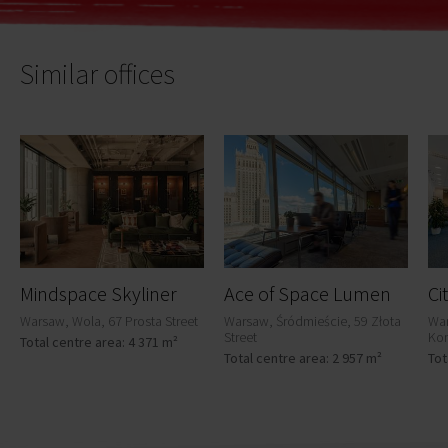
Similar offices
Mindspace Skyliner
Ace of Space Lumen
Warsaw, Wola, 67 Prosta Street
Warsaw, Śródmieście, 59 Złota
Wa
Street
Kon
Total centre area: 4 371 m²
Total centre area: 2 957 m²
Tot