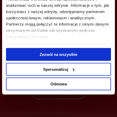
analizować ruch w naszej witrynie. Informacje o tym, jak
korzystasz z naszej witryny, udostępniamy partnerom
Are you interested in this offer?
społecznościowym, reklamowym i analitycznym.
Partnerzy mogą połączyć te informacje z innymi danymi
otrzymanymi od Ciebie lub uzyskanymi podczas
korzystania z ich usług.
CALL US AND FIND OUT MORE
Zezwól na wszystkie
+48 22 167 04 00
flexoffice@officefinder.pl
Spersonalizuj
Send enquiry
Odmowa
Group enquiry