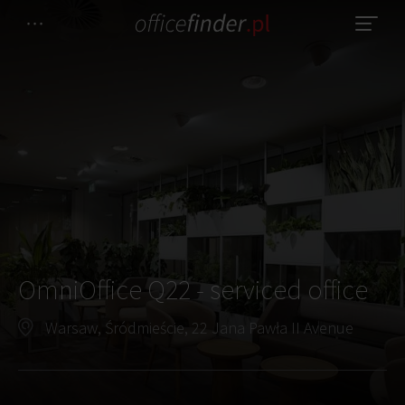
OmniOffice Q22 - serviced office
Warsaw, Śródmieście, 22 Jana Pawła II Avenue