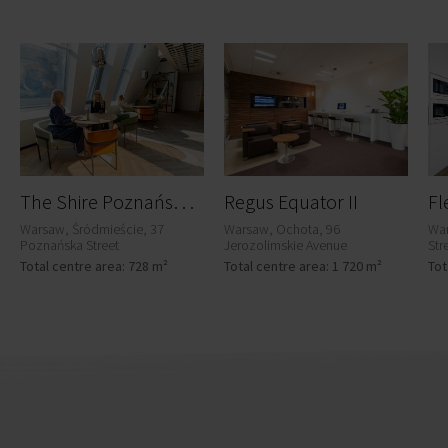
T
he Shire Poznańska 37
Regus Equator II
Warsaw, Śródmieście, 37
Warsaw, Ochota, 96
War
Poznańska Street
Jerozolimskie Avenue
Str
Total centre area: 728 m²
Total centre area: 1 720 m²
Tot