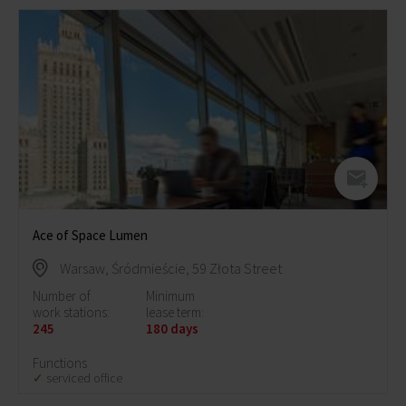
Ace of Space Lumen
Warsaw, Śródmieście, 59 Złota Street
Number of
Minimum
work stations:
lease term:
245
180 days
Functions
serviced office