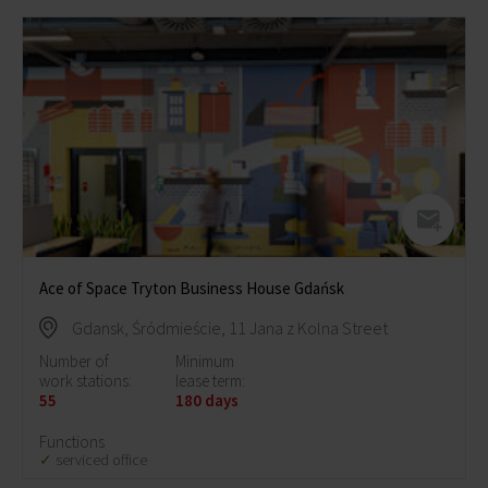
Ace of Space Tryton Business House Gdańsk
Gdansk, Śródmieście, 11 Jana z Kolna Street
Number of
Minimum
work stations:
lease term:
55
180 days
Functions
serviced office