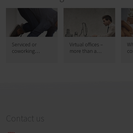
Serviced or
Virtual offices –
Wh
coworking
more than a
co
offices?
prestigious
wi
address
se
wo
Contact us