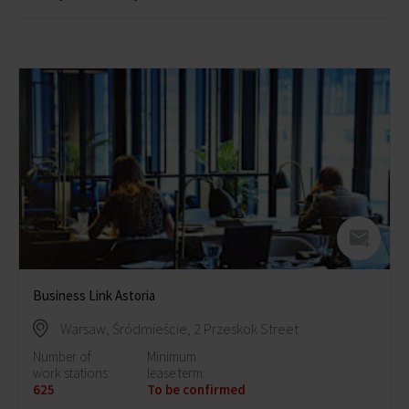
Business Link Astoria
Warsaw, Śródmieście, 2 Przeskok Street
Number of
Minimum
work stations:
lease term:
625
To be confirmed