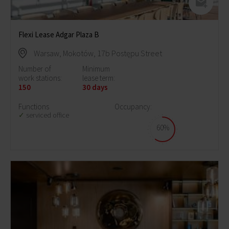
Flexi Lease Adgar Plaza B
Warsaw, Mokotów, 17b Postępu Street
Number of
Minimum
work stations:
lease term:
150
30 days
Functions
Occupancy:
serviced office
60%