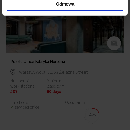
Odmowa
Puzzle Office Fabryka Norblina
Warsaw, Wola, 51/53 Żelazna Street
Number of
Minimum
work stations:
lease term:
597
60 days
Functions
Occupancy:
serviced office
20%