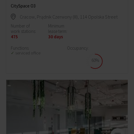
CitySpace O3
Cracow, Prądnik Czerwony (III), 114 Opolska Street
Number of
Minimum
work stations:
lease term:
475
30 days
Functions
Occupancy:
serviced office
60%