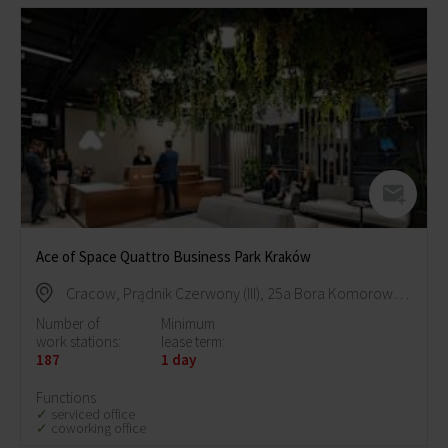
Ace of Space Quattro Business Park Kraków
Cracow, Prądnik Czerwony (III), 25a Bora Komorowskiego Street
Number of
Minimum
work stations:
lease term:
187
1 day
Functions
serviced office
coworking office