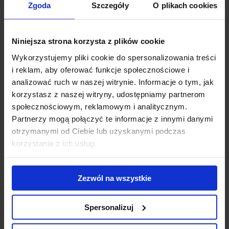
Zgoda
Szczegóły
O plikach cookies
Niniejsza strona korzysta z plików cookie
Wykorzystujemy pliki cookie do spersonalizowania treści
i reklam, aby oferować funkcje społecznościowe i
analizować ruch w naszej witrynie. Informacje o tym, jak
Wolf Marszałkowska
korzystasz z naszej witryny, udostępniamy partnerom
Warsaw, Śródmieście, 89 Marszałkowska Street
społecznościowym, reklamowym i analitycznym.
Number of
Minimum
Partnerzy mogą połączyć te informacje z innymi danymi
work stations:
lease term:
otrzymanymi od Ciebie lub uzyskanymi podczas
1092
6 days
korzystania z ich usług.
Functions
Occupancy:
serviced office
50%
Zezwól na wszystkie
Spersonalizuj