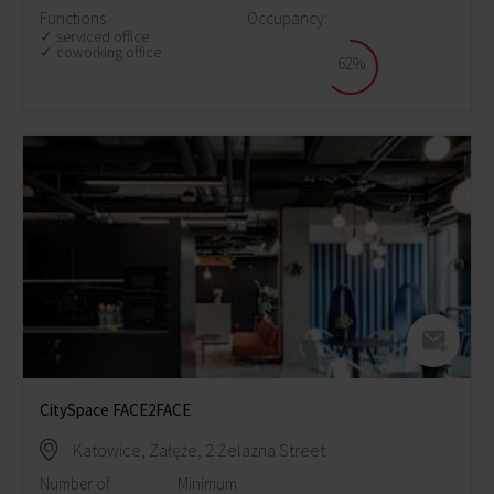
Functions
Occupancy:
serviced office
coworking office
62%
CitySpace FACE2FACE
Katowice, Załęże, 2 Żelazna Street
Number of
Minimum