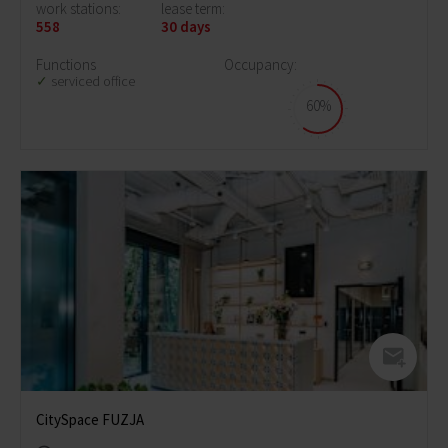
work stations:
lease term:
558
30 days
Functions
Occupancy:
serviced office
60%
CitySpace FUZJA