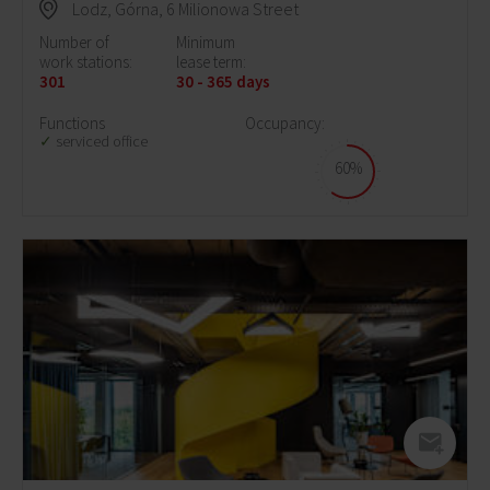
Lodz, Górna, 6 Milionowa Street
Number of
Minimum
work stations:
lease term:
301
30 - 365 days
Functions
Occupancy:
serviced office
60%