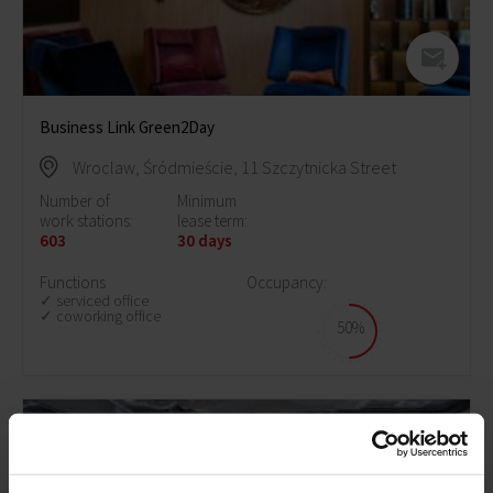
Business Link Green2Day
Wroclaw, Śródmieście, 11 Szczytnicka Street
Number of
Minimum
work stations:
lease term:
603
30 days
Functions
Occupancy:
serviced office
coworking office
50%