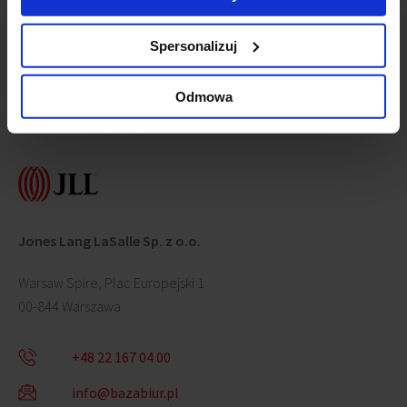
Spersonalizuj
Odmowa
Contact us
Jones Lang LaSalle Sp. z o.o.
Warsaw Spire, Plac Europejski 1
00-844 Warszawa
+48 22 167 04 00
info@bazabiur.pl