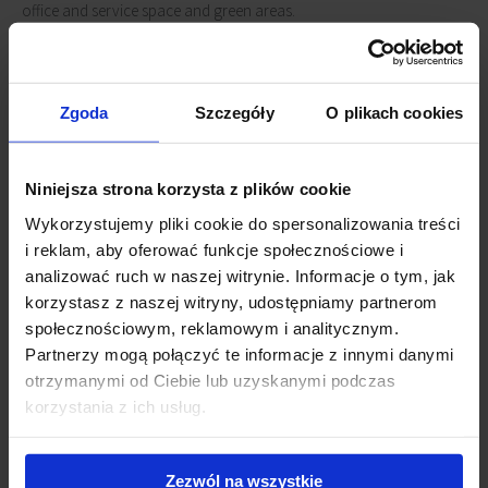
office and service space and green areas.
The complex's first building, Office House, is currently under
construction. The ground floor of the building will be used for
Zgoda
Szczegóły
O plikach cookies
services along with a green area for rest. Offices and green loggias
will be built on the remaining floors.
Niniejsza strona korzysta z plików cookie
Connected news
Wykorzystujemy pliki cookie do spersonalizowania treści
i reklam, aby oferować funkcje społecznościowe i
AFI Office House with new certificates
(20 January 2026)
analizować ruch w naszej witrynie. Informacje o tym, jak
Smart energy management in Office House
(16
korzystasz z naszej witryny, udostępniamy partnerom
September 2025)
społecznościowym, reklamowym i analitycznym.
Office House with occupancy permit
(28 May 2025)
Partnerzy mogą połączyć te informacje z innymi danymi
Office House has earned BREEAM certification
(23 April
otrzymanymi od Ciebie lub uzyskanymi podczas
2025)
korzystania z ich usług.
Zezwól na wszystkie