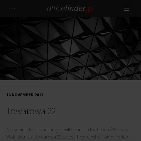
16 NOVEMBER 2023
Towarowa 22
A new multi-functional project will be built in the heart of Warsaw's
Wola district at Towarowa 22 Street. The project will offer modern