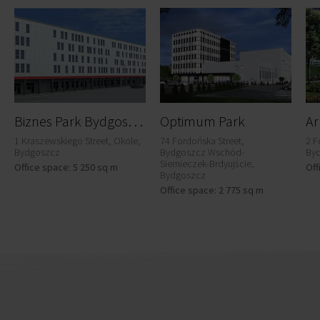
B
iznes Park Bydgoszcz - Eta
Optimum Park
1 Kraszewskiego Street, Okole,
74 Fordońska Street,
2 F
Bydgoszcz
Bydgoszcz Wschód-
By
Siernieczek-Brdyujście,
Office space: 5 250 sq m
Off
Bydgoszcz
Office space: 2 775 sq m