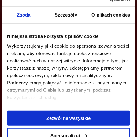
Zgoda
Szczegóły
O plikach cookies
Are you interested in this offer?
Niniejsza strona korzysta z plików cookie
Wykorzystujemy pliki cookie do spersonalizowania treści
CALL US AND FIND OUT MORE
i reklam, aby oferować funkcje społecznościowe i
analizować ruch w naszej witrynie. Informacje o tym, jak
korzystasz z naszej witryny, udostępniamy partnerom
+48 539 096 754
społecznościowym, reklamowym i analitycznym.
tricity@officefinder.pl
Partnerzy mogą połączyć te informacje z innymi danymi
otrzymanymi od Ciebie lub uzyskanymi podczas
korzystania z ich usług.
Zezwól na wszystkie
YOU CAN LEAVE YOUR PHONE NUMBER AND WE WILL CONTACT
YOU
Spersonalizuj