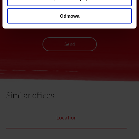
Odmowa
Send
Similar offices
Location