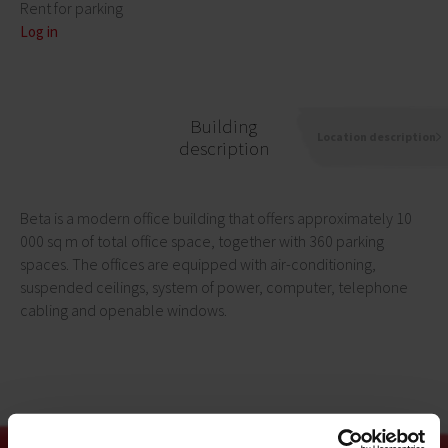
Rent for parking
Log in
Building
Location description
description
Beta is a modern office building that offers approximately 10
000 sq m of total office space, together with 360 parking
spaces. The offices are equipped with air-conditioning,
suspended ceilings, system of power, computer, telephone
cabling and openable windows.